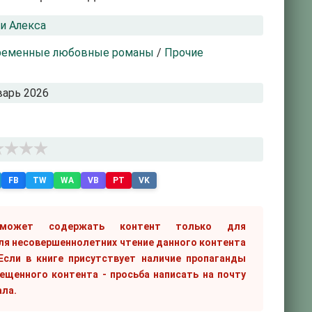
и Алекса
ременные любовные романы
/
Прочие
варь 2026
FB
TW
WA
VB
PT
VK
 может содержать контент только для
ля несовершеннолетних чтение данного контента
сли в книге присутствует наличие пропаганды
рещенного контента - просьба написать на почту
ала.