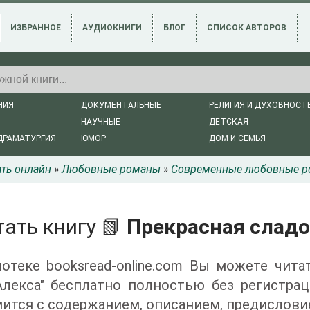
ИЗБРАННОЕ
АУДИОКНИГИ
БЛОГ
СПИСОК АВТОРОВ
НИЯ
ДОКУМЕНТАЛЬНЫЕ
РЕЛИГИЯ И ДУХОВНОСТ
НАУЧНЫЕ
ДЕТСКАЯ
ДРАМАТУРГИЯ
ЮМОР
ДОМ И СЕМЬЯ
ать онлайн
»
Любовные романы
»
Современные любовные 
тать книгу 📗
Прекрасная сладо
отеке booksread-online.com Вы можете чита
Алекса" бесплатно полностью без регистра
ится с содержанием, описанием, предислови