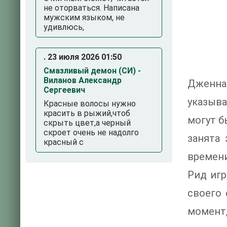
не оторваться. Написана
мужским языком, не
удивлюсь,
. 23 июля 2026 01:50
Смазливый демон (СИ) -
Виланов Александр
Дженна 
Сергеевич
указыв
Красные волосы нужно
красить в рыжий,чтоб
могут б
скрыть цвет,а черный
скроет очень не надолго
занята 
красный с
времени
Рид игр
своего 
момент,