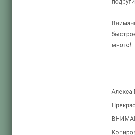
подруги
Внимани
быстрое
много!
Алекса 
Прекрас
ВНИМА
Копиро