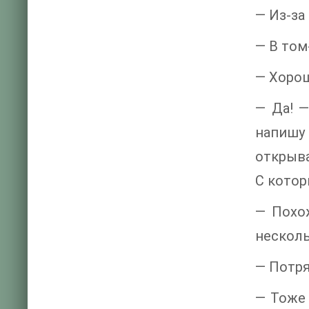
— Из-за
— В том
— Хорош
— Да! —
напишу
открыва
С котор
— Похож
несколь
— Потря
— Тоже 