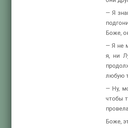
они друг
— Я зна
подгони
Боже, о
— Я не 
я, ни Л
продолж
любую т
— Ну, м
чтобы т
провела
Боже, э