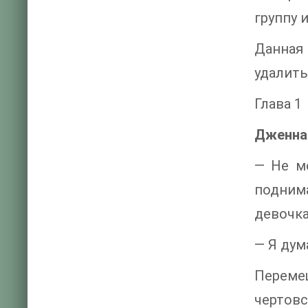
группу 
Данная
удалить
Глава 1
Дженна
— Не мо
подним
девочка
— Я дум
Перемещ
чертов