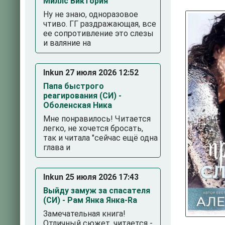
Миллс Виктория
Ну не знаю, одноразовое
чтиво. ГГ раздражающая, все
ее сопротивление это слезы
и валяние на
Inkun 27 июля 2026 12:52
Папа быстрого
реагирования (СИ) -
Оболенская Ника
3
4
5
Мне понравилось! Читается
легко, не хочется бросать,
так и читала "сейчас ещё одна
глава и
Inkun 25 июля 2026 17:43
Выйду замуж за спасателя
(СИ) - Рам Янка Янка-Ra
Замечательная книга!
Отличный сюжет, читается -