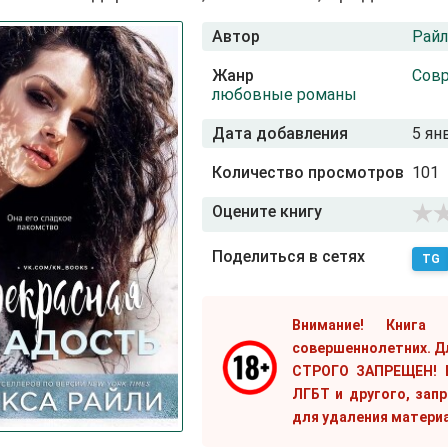
Автор
Райл
Жанр
Сов
любовные романы
Дата добавления
5 ян
Количество просмотров
101
Оцените книгу
Поделиться в сетях
TG
Внимание! Книга
совершеннолетних. Д
СТРОГО ЗАПРЕЩЕН! Е
ЛГБТ и другого, зап
для удаления матери