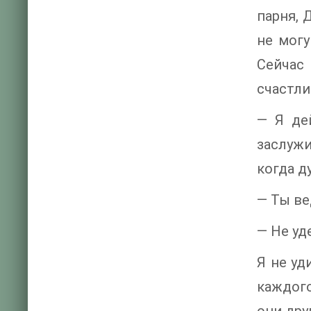
парня, 
не могу
Сейчас 
счастли
— Я де
заслужи
когда д
— Ты ве
— Не уд
Я не уд
каждого