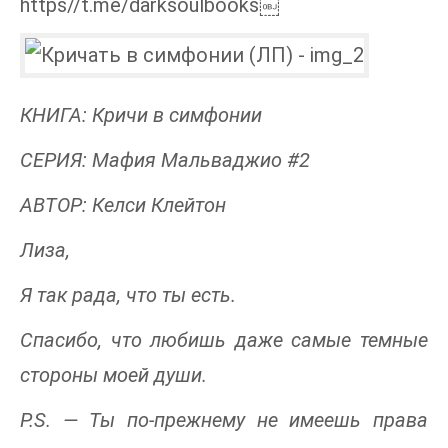
https//t.me/darksoulbooks￼
КНИГА: Кричи в симфонии
СЕРИЯ: Мафия Мальваджио #2
АВТОР: Келси Клейтон
Лиза,
Я так рада, что ты есть.
Спасибо, что любишь даже самые темные
стороны моей души.
P.S. — Ты по-прежнему не имеешь права