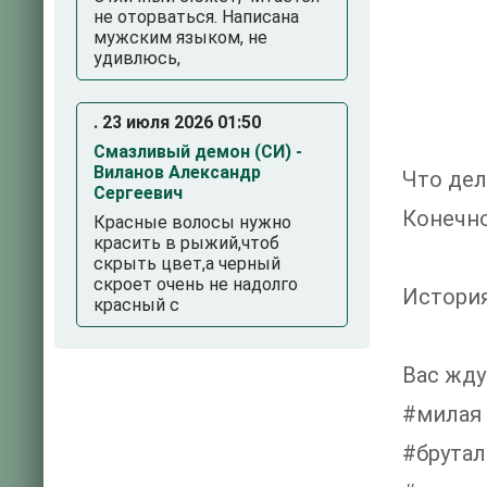
не оторваться. Написана
мужским языком, не
удивлюсь,
. 23 июля 2026 01:50
Смазливый демон (СИ) -
Виланов Александр
Что дел
Сергеевич
Конечно
Красные волосы нужно
красить в рыжий,чтоб
скрыть цвет,а черный
скроет очень не надолго
История
красный с
Вас жду
#милая 
#брута