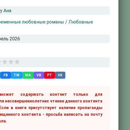
у Ана
ременные любовные романы
/
Любовные
рель 2026
FB
TW
WA
VB
PT
VK
 может содержать контент только для
ля несовершеннолетних чтение данного контента
сли в книге присутствует наличие пропаганды
рещенного контента - просьба написать на почту
ала.