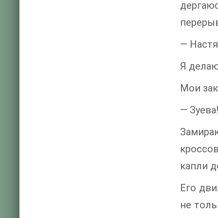
дергаюс
перерыв
— Настя
Я делаю
Мои зак
— Зуева
Замираю
кроссов
капли д
Его дви
не толь