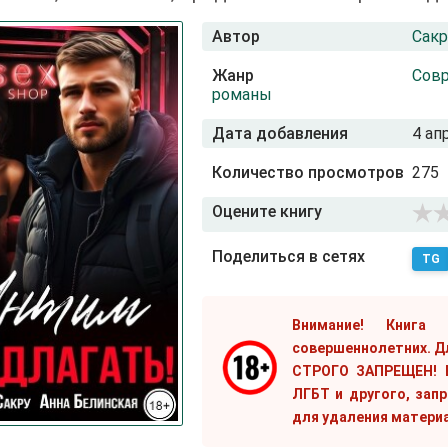
Автор
Сакр
Жанр
Сов
романы
Дата добавления
4 ап
Количество просмотров
275
Оцените книгу
Поделиться в сетях
TG
Внимание! Книга
совершеннолетних. Д
СТРОГО ЗАПРЕЩЕН! Е
ЛГБТ и другого, зап
для удаления матери