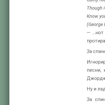
Though it
Кnow you
(George 
— …нот 
протира
За спин
Игнорир
песни, 
Джорджа
Ну и ла
За спи