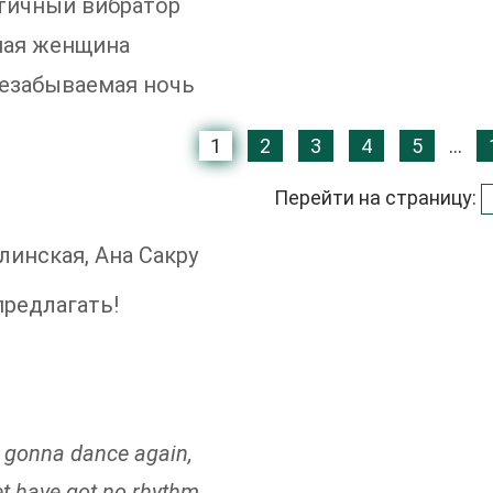
тичный вибратор
ная женщина
езабываемая ночь
1
2
3
4
5
...
Перейти на страницу:
линская, Ана Сакру
редлагать!
r gonna dance again,
et have got no rhythm,