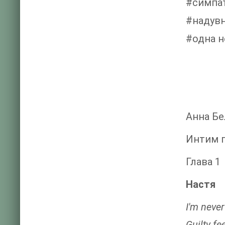
#симпа
#надув
#одна н
Анна Бе
Интим п
Глава 1
Настя
I'm neve
Guilty fe