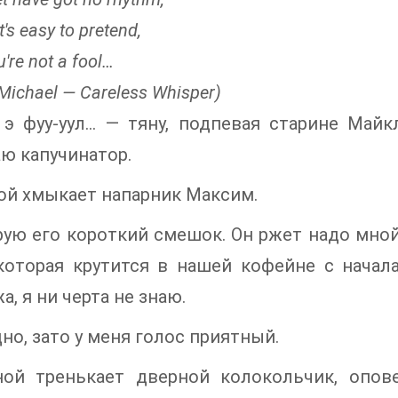
's easy to pretend,
're not a fool…
Michael — Careless Whisper)
э фуу-уул… — тяну, подпевая старине Майк
ю капучинатор.
ой хмыкает напарник Максим.
ую его короткий смешок. Он ржет надо мной,
которая крутится в нашей кофейне с начала
, я ни черта не знаю.
дно, зато у меня голос приятный.
ной тренькает дверной колокольчик, опо