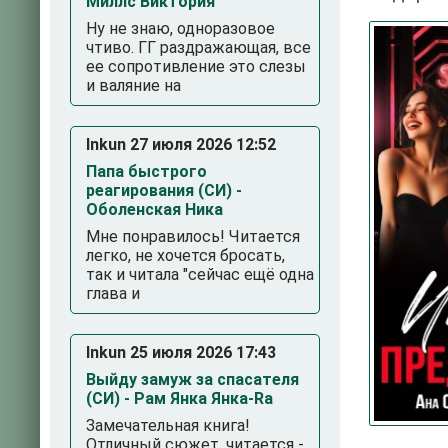
Миллс Виктория
Ну не знаю, одноразовое
чтиво. ГГ раздражающая, все
ее сопротивление это слезы
и валяние на
Inkun 27 июля 2026 12:52
Папа быстрого
реагирования (СИ) -
Оболенская Ника
3
4
5
Мне понравилось! Читается
легко, не хочется бросать,
так и читала "сейчас ещё одна
глава и
Inkun 25 июля 2026 17:43
Выйду замуж за спасателя
(СИ) - Рам Янка Янка-Ra
Замечательная книга!
Отличный сюжет, читается -