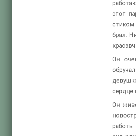
работа
этот па
стиком 
брал. Н
красавч
Он оче
обручал
девушк
сердце 
Он жив
новост
работы