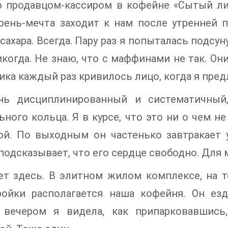
ю продавцом-кассиром в кофейне «Сытый ли
рень-мечта заходит к нам после утренней 
сахара. Всегда. Пару раз я попыталась подсу
икогда. Не знаю, что с маффинами не так. Он
ика каждый раз кривилось лицо, когда я предл
нь дисциплинированный и систематичный
ьного кольца. Я в курсе, что это ни о чем не
ой. По выходным он частенько завтракает 
подсказывает, что его сердце свободно. Для 
ет здесь. В элитном жилом комплексе, на т
ройки располагается наша кофейня. Он е
 вечером я видела, как припарковавшис