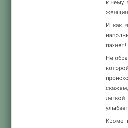
к нему,
женщины
И как 
наполни
пахнет!
Не обра
которо
происх
скажем
легкой
улыбает
Кроме т