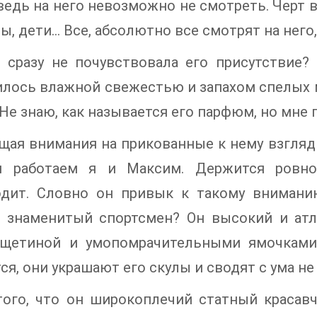
 ведь на него невозможно не смотреть. Черт
, дети… Все, абсолютно все смотрят на него,
я сразу не почувствовала его присутствие
лось влажной свежестью и запахом спелых 
 Не знаю, как называется его парфюм, но мне п
щая внимания на прикованные к нему взгляды
й работаем я и Максим. Держится ровно.
одит. Словно он привык к такому внимани
, знаменитый спортсмен? Он высокий и ат
 щетиной и умопомрачительными ямочками 
ся, они украшают его скулы и сводят с ума не
ого, что он широкоплечий статный красавч