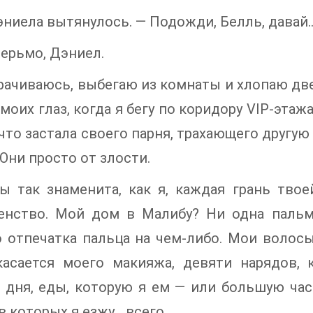
ниела вытянулось. — Подожди, Белль, давай..
ерьмо, Дэниел.
рачиваюсь, выбегаю из комнаты и хлопаю дв
 моих глаз, когда я бегу по коридору VIP-этажа
что застала своего парня, трахающего другую 
 Они просто от злости.
ы так знаменита, как я, каждая грань тво
енство. Мой дом в Малибу? Ни одна пальм
 отпечатка пальца на чем-либо. Мои волосы
касается моего макияжа, девяти нарядов,
 дня, еды, которую я ем — или большую ча
 которых я езжу... всего.