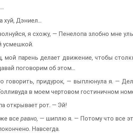
..
 хуй, Дэниел...
 волнуйся, я схожу, — Пенелопа злобно мне ул
й усмешкой.
, мой парень делает движение, чтобы столкн
давай поговорим об этом...
о говорить, придурок, — выплюнула я. — Де
олливуда в моем чертовом гостиничном номер
а открывает рот. — Эй!
уже все
равно,
— шиплю я. — Потому что все э
покончено. Навсегда.