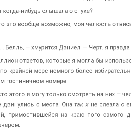
 когда-нибудь слышала о стуке?
то это вообще возможно, моя челюсть отвис
... Белль, — хмурится Дэниел. — Черт, я правда
ллион ответов, которые я могла бы использов
по крайней мере немного более избирательн
м гостиничном номере.
то этого я могу только смотреть на них — чел
е двинулись с места. Она
так и
не слезла с е
й, примостившейся на краю того самого ди
ечером.