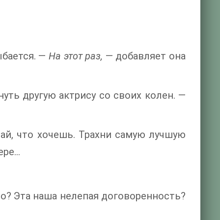
ыбается. —
На этот раз,
— добавляет она
уть другую актрису со своих колен. —
лай, что хочешь. Трахни самую лучшую
е...
то? Эта наша нелепая договоренность?