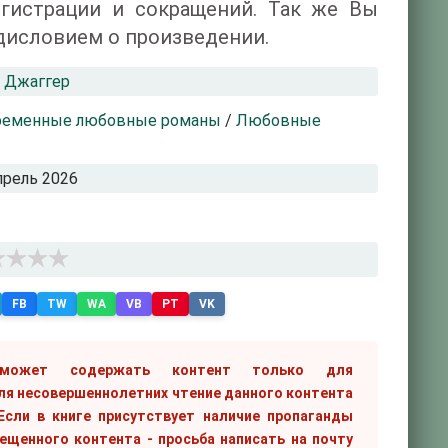
егистрации и сокращений. Так же Вы
дисловием о произведении.
 Джаггер
ременные любовные романы
/
Любовные
прель 2026
FB
TW
WA
VB
PT
VK
 может содержать контент только для
ля несовершеннолетних чтение данного контента
сли в книге присутствует наличие пропаганды
рещенного контента - просьба написать на почту