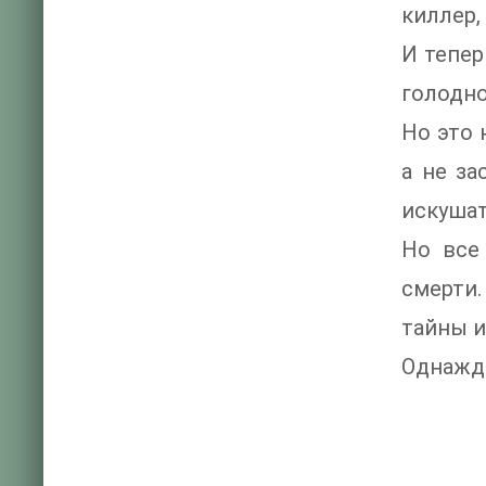
киллер,
И тепер
голодно
Но это 
а не за
искушат
Но все
смерти.
тайны и
Однажды