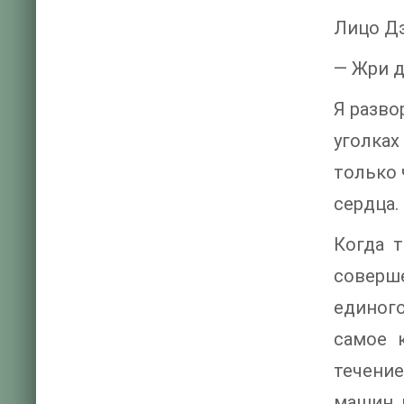
Лицо Дэ
— Жри д
Я разво
уголках
только 
сердца.
Когда т
соверш
единого
самое 
течение
машин, в