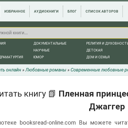
ИЗБРАННОЕ
АУДИОКНИГИ
БЛОГ
СПИСОК АВТОРОВ
НИЯ
ДОКУМЕНТАЛЬНЫЕ
РЕЛИГИЯ И ДУХОВНОСТ
НАУЧНЫЕ
ДЕТСКАЯ
ДРАМАТУРГИЯ
ЮМОР
ДОМ И СЕМЬЯ
ать онлайн
»
Любовные романы
»
Современные любовные 
итать книгу 📗
Пленная принцес
Джаггер
отеке booksread-online.com Вы можете чит