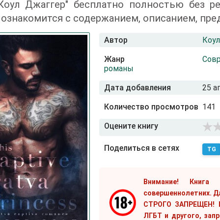
 Коул Джаггер" бесплатно полностью без р
ознакомится с содержанием, описанием, пре
Автор
Коул
Жанр
Сов
романы
Дата добавления
25 а
Количество просмотров
141
Оцените книгу
Поделиться в сетях
TG
Внимание! Книга
совершеннолетних. Д
СТРОГО ЗАПРЕЩЕН! Е
ЛГБТ и другого, зап