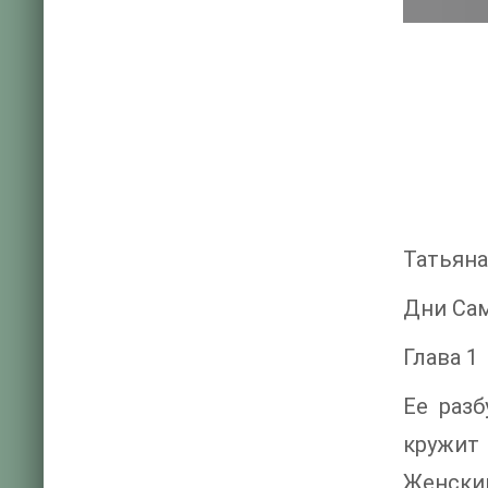
Татьяна
Дни Са
Глава 1
Ее разб
кружит
Женский