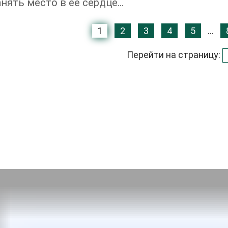
анять место в ее сердце…
1
2
3
4
5
...
Перейти на страницу: