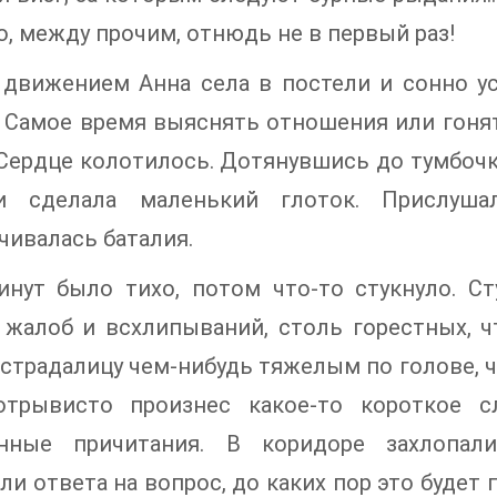
о, между прочим, отнюдь не в первый раз!
движением Анна села в постели и сонно ус
 Самое время выяснять отношения или гонят
Сердце колотилось. Дотянувшись до тумбочк
 сделала маленький глоток. Прислушал
чивалась баталия.
инут было тихо, потом что-то стукнуло. С
 жалоб и всхлипываний, столь горестных, ч
страдалицу чем-нибудь тяжелым по голове, 
отрывисто произнес какое-то короткое с
нные причитания. В коридоре захлопал
ли ответа на вопрос, до каких пор это будет