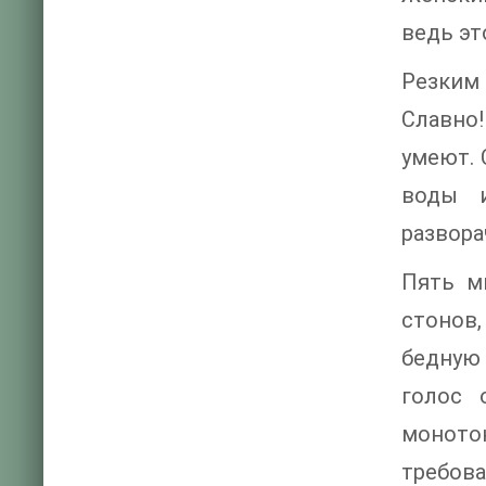
ведь эт
Резким 
Славно!
умеют. 
воды и
развора
Пять м
стонов,
бедную 
голос 
моното
требова