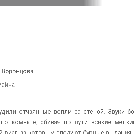
 Воронцова
майна
удили отчаянные вопли за стеной. Звуки бо
 по комнате, сбивая по пути всякие мелк
 визг, за которым следуют бурные рыдания… 