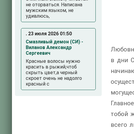
не оторваться. Написана
мужским языком, не
удивлюсь,
. 23 июля 2026 01:50
Смазливый демон (СИ) -
Виланов Александр
Любовны
Сергеевич
в дни 
Красные волосы нужно
красить в рыжий,чтоб
начинаю
скрыть цвет,а черный
скроет очень не надолго
осущес
красный с
могуще
Главное
тобой 
всего 