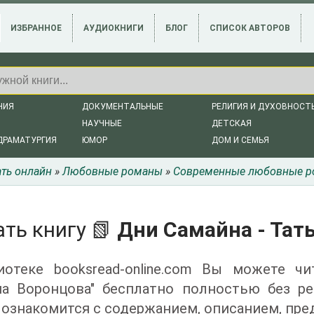
ИЗБРАННОЕ
АУДИОКНИГИ
БЛОГ
СПИСОК АВТОРОВ
НИЯ
ДОКУМЕНТАЛЬНЫЕ
РЕЛИГИЯ И ДУХОВНОСТ
НАУЧНЫЕ
ДЕТСКАЯ
ДРАМАТУРГИЯ
ЮМОР
ДОМ И СЕМЬЯ
ать онлайн
»
Любовные романы
»
Современные любовные 
ть книгу 📗
Дни Самайна - Тат
иотеке booksread-online.com Вы можете ч
на Воронцова" бесплатно полностью без р
ознакомится с содержанием, описанием, пре