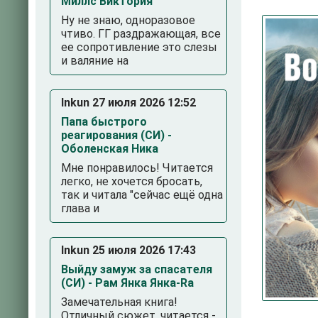
Миллс Виктория
Ну не знаю, одноразовое
чтиво. ГГ раздражающая, все
ее сопротивление это слезы
и валяние на
Inkun 27 июля 2026 12:52
Папа быстрого
реагирования (СИ) -
Оболенская Ника
3
4
5
Мне понравилось! Читается
легко, не хочется бросать,
так и читала "сейчас ещё одна
глава и
Inkun 25 июля 2026 17:43
Выйду замуж за спасателя
(СИ) - Рам Янка Янка-Ra
Замечательная книга!
Отличный сюжет, читается -