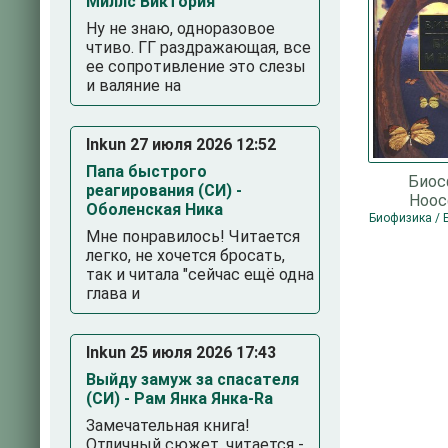
Миллс Виктория
Ну не знаю, одноразовое
чтиво. ГГ раздражающая, все
ее сопротивление это слезы
и валяние на
Inkun 27 июля 2026 12:52
Папа быстрого
Биос
реагирования (СИ) -
Ноос
Оболенская Ника
Верн
Мне понравилось! Читается
Владимир
легко, не хочется бросать,
так и читала "сейчас ещё одна
глава и
Inkun 25 июля 2026 17:43
Выйду замуж за спасателя
(СИ) - Рам Янка Янка-Ra
Замечательная книга!
Отличный сюжет, читается -