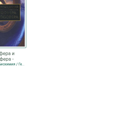
фера и
фера -
адский
Биофизика / Биохимия / География / История / Физическая химия / Философия
 Иванович