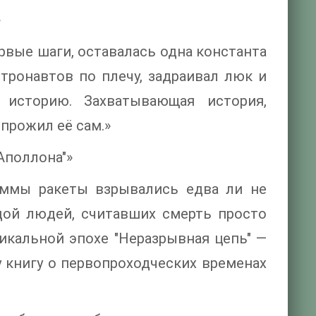
»
рвые шаги, оставалась одна константа
тронавтов по плечу, задраивал люк и
историю. Захватывающая история,
прожил её сам.»
Аполлона"»
аммы ракеты взрывались едва ли не
дой людей, считавших смерть просто
икальной эпохе "Неразрывная цепь" —
у книгу о первопроходческих временах