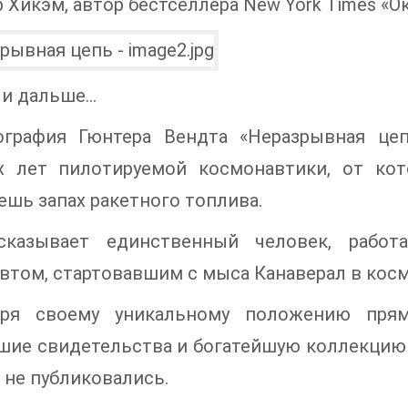
 Хикэм, автор бестселлера New York Times «О
и дальше...
ография Гюнтера Вендта «Неразрывная це
х лет пилотируемой космонавтики, от кот
ешь запах ракетного топлива.
сказывает единственный человек, раб
втом, стартовавшим с мыса Канаверал в косм
аря своему уникальному положению прям
шие свидетельства и богатейшую коллекцию 
 не публиковались.