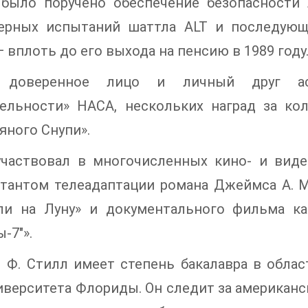
 было поручено обеспечение безопасности
ерных испытаний шаттла ALT и последующ
 — вплоть до его выхода на пенсию в 1989 году
доверенное лицо и личный друг аст
тельности» НАСА, нескольких наград за к
яного Снупи».
участвовал в многочисленных кино- и виде
ьтантом телеадаптации романа Джеймса А. М
ли на Луну» и документального фильма кан
-7"».
л Ф. Стилл имеет степень бакалавра в обл
иверситета Флориды. Он следит за американ