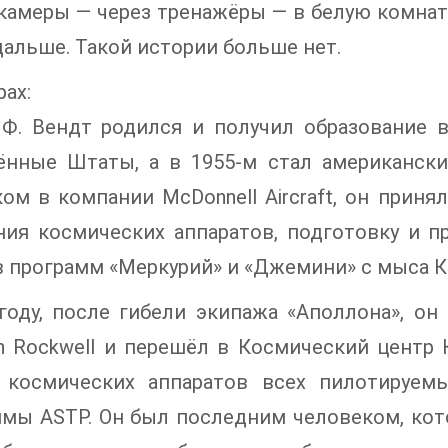
камеры — через тренажёры — в белую комнат
дальше. Такой истории больше нет.
рах:
Ф. Вендт родился и получил образование в
ённые Штаты, а в 1955-м стал американск
ом в компании McDonnell Aircraft, он приня
ния космических аппаратов, подготовку и п
 программ «Меркурий» и «Джемини» с мыса К
году, после гибели экипажа «Аполлона», о
n Rockwell и перешёл в Космический центр 
у космических аппаратов всех пилотируем
мы ASTP. Он был последним человеком, кот