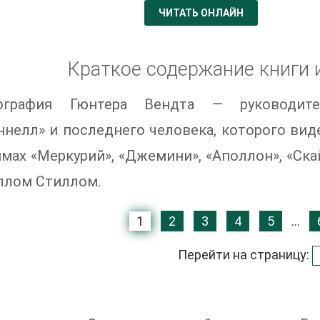
ЧИТАТЬ ОНЛАЙН
Краткое содержание книги 
ография Гюнтера Вендта — руководите
нелл» и последнего человека, которого вид
мах «Меркурий», «Джемини», «Аполлон», «Ска
ллом Стиллом.
1
2
3
4
5
...
Перейти на страницу: