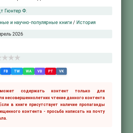
т Гюнтер Ф.
ные и научно-популярные книги
/
История
прель 2026
FB
TW
WA
VB
PT
VK
 может содержать контент только для
ля несовершеннолетних чтение данного контента
сли в книге присутствует наличие пропаганды
рещенного контента - просьба написать на почту
ала.