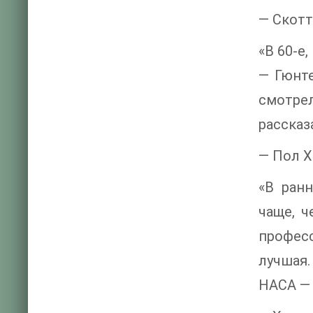
— Скотт
«В 60-е
— Гюнте
смотре
рассказ
— Пол Х
«В ран
чаще, 
професс
лучшая.
НАСА — 