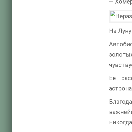
— Хомер
На Луну 
Автоби
золоты
чувству
Её рас
астрона
Благод
важней
никогда