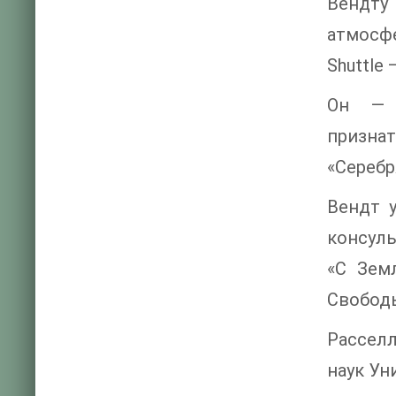
Вендту
атмосф
Shuttle
Он — 
призна
«Серебр
Вендт 
консул
«С Зем
Свободы
Рассел
наук Ун