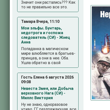
Значит они растались??? Как
то не правильно все это.
Тамара Вчера, 11:10
Мои эльфы. Бунтарь,
недотрога и госпожа
следователь (СИ) - Жнец
Анна
3
4
5
Попаданка в магическом
мире влюбляется в братьев-
принцев, а они в нее. Оба.
Ушла обратно в свой
Гость Елена 6 августа 2026
09:08
Невеста Змея, или Добыча
верховного Нага (СИ) -
Миллс Виктория
Ну не знаю, одноразовое
чтиво. ГГ раздражающая, все