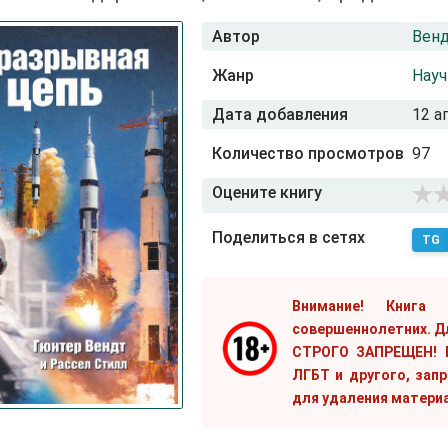
Автор
Венд
Жанр
Науч
Дата добавления
12 а
Количество просмотров
97
Оцените книгу
Поделиться в сетях
TG
Внимание! Книга
совершеннолетних. Д
СТРОГО ЗАПРЕЩЕН! Е
ЛГБТ и другого, зап
для удаления матери