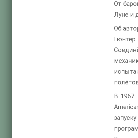
От баро
Луне и 
Об авто
Гюнтер 
Соедин
механик
испыта
полётов
В 1967 
America
запуск
програм