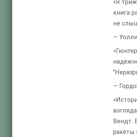
«Я триж
книга р
не слыш
— Уолли
«Гюнтер
надёжн
"Неразр
— Гордо
«Истор
взгляда
Вендт. 
ракеты 