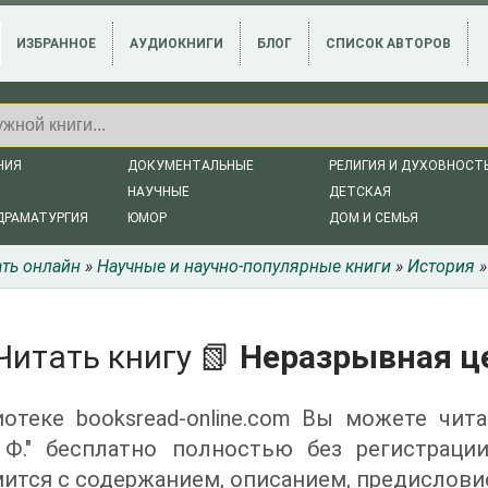
ИЗБРАННОЕ
АУДИОКНИГИ
БЛОГ
СПИСОК АВТОРОВ
НИЯ
ДОКУМЕНТАЛЬНЫЕ
РЕЛИГИЯ И ДУХОВНОСТ
НАУЧНЫЕ
ДЕТСКАЯ
ДРАМАТУРГИЯ
ЮМОР
ДОМ И СЕМЬЯ
ать онлайн
»
Научные и научно-популярные книги
»
История
»
Читать книгу 📗
Неразрывная це
отеке booksread-online.com Вы можете чит
 Ф." бесплатно полностью без регистрац
ится с содержанием, описанием, предислови