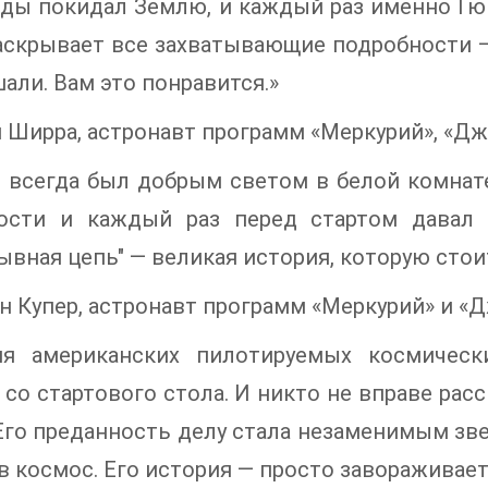
ды покидал Землю, и каждый раз именно Гюн
аскрывает все захватывающие подробности —
али. Вам это понравится.»
 Ширра, астронавт программ «Меркурий», «Д
 всегда был добрым светом в белой комнате
ости и каждый раз перед стартом давал 
ывная цепь" — великая история, которую сто
н Купер, астронавт программ «Меркурий» и «
ия американских пилотируемых космичес
 со стартового стола. И никто не вправе рас
Его преданность делу стала незаменимым зве
в космос. Его история — просто завораживает