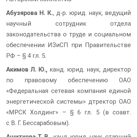
Абузярова Н. К.
, д-р. юрид. наук, ведущий
научный сотрудник отдела
законодательства о труде и социальном
обеспечении ИЗиСП при Правительстве
РФ – § 4 гл. 5.
Акимов Л. Ю.,
канд. юрид. наук, директор
по правовому обеспечению ОАО
«Федеральная сетевая компания единой
энергетической системы» дтректор ОАО
«МРСК Холдинг» – § 6 гл. 5 (в соавт.
с В. Г. Бессарабовым).
Ашиткова Т. В.,
канд. юрид. наук, старший