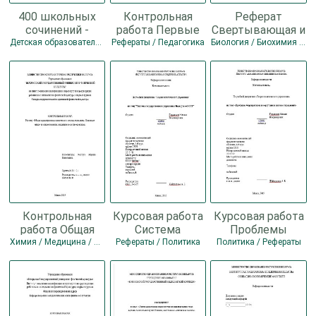
400 школьных
Контрольная
Реферат
сочинений -
работа Первые
Свертывающая и
Комлякова Е.А.
советские
противосвертыва
Детская образовательная литература / Рефераты / Языкознание / Шпаргалки
Рефераты / Педагогика
Биология / Биохимия / Медицина / Рефераты
программы по
системы крови,
физической
их
культуре в
физиологическое
Контрольная
Курсовая работа
Курсовая работа
работа Общая
Система
Проблемы
характеристика
государственного
бюрократизма и
Химия / Медицина / Рефераты / Биология / Биохимия
Рефераты / Политика
Политика / Рефераты
химического
управления
коррупции в
состава
Белорусской ССР
системе
организма.
- Горунович
управления -
Основные