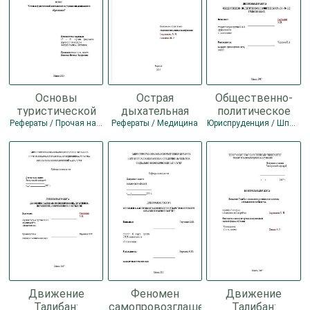
Основы
Острая
Общественно-
туристической
дыхательная
политическое
деятельности в
недостаточность
развитие БССР в
Рефераты / Прочая научная литература / Педагогика
Рефераты / Медицина
Юриспруденция / Шпаргалки / Рефераты / Прочая научная литература / Политика / Обществознание / Культурология / История
учреждении
при инородных
1920-1930-е
дошкольного
телах верхних
годы. Дипломная
образования.
дыхательных
работа -
Движение
Феномен
Движение
Талибан:
самопровозглашенных
Талибан: