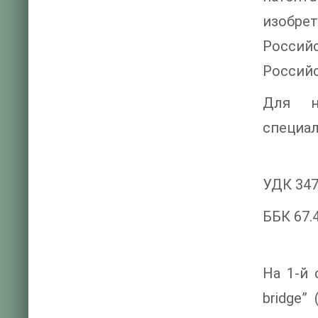
изобрет
Россий
Российс
Для на
специал
УДК 347
ББК 67.
На 1-й 
bridge” 