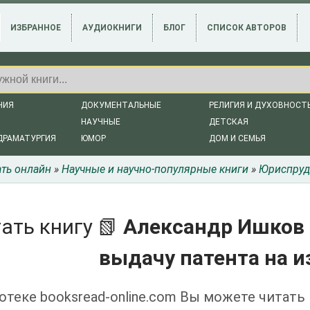
ИЗБРАННОЕ
АУДИОКНИГИ
БЛОГ
СПИСОК АВТОРОВ
НИЯ
ДОКУМЕНТАЛЬНЫЕ
РЕЛИГИЯ И ДУХОВНОСТ
НАУЧНЫЕ
ДЕТСКАЯ
ДРАМАТУРГИЯ
ЮМОР
ДОМ И СЕМЬЯ
ать онлайн
»
Научные и научно-популярные книги
»
Юриспруд
ать книгу 📗
Александр Ишков 
выдачу патента на и
отеке booksread-online.com Вы можете читать