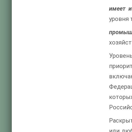
имеет и
уровня 
промыш
хозяйст
Уровен
приорит
включа
Федера
которых
Российс
Раскры
или люб