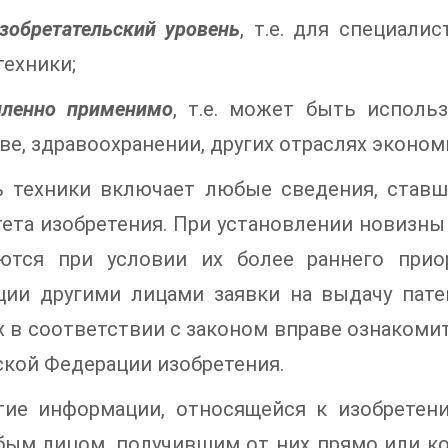
зобретательский уровень
, т.е. для специали
техники;
ленно применимо
, т.е. может быть испол
ве, здравоохранении, других отраслях эконом
ь техники включает любые сведения, став
ета изобретения. При установлении новизны
ются при условии их более раннего прио
ции другими лицами заявки на выдачу пате
 в соответствии с законом вправе ознакоми
кой Федерации изобретения.
тие информации, относящейся к изобретени
ым лицом, получившим от них прямо или ко