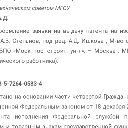
техническим советом МГСУ
.Д.
формление заявки на выдачу патента на из
А.В. Степанов; под ред. А.Д. Ишкова ; М-во 
ПО «Моск. гос. строит. ун-т». — Москва : МГ
ического работника).
8-5-7264-0583-4
тано на основании части четвертой Граждан
енной Федеральным законом от 18 декабря 2
ента исполнения Федеральной службой по
м и товарным знакам государственной функ