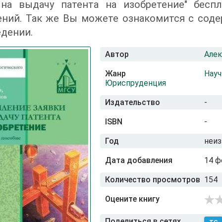
 на выдачу патента на изобретение" бесп
ений. Так же Вы можете ознакомится с соде
дении.
Автор
Але
Жанр
Науч
Юриспруденция
Издательство
-
ISBN
-
Год
неиз
Дата добавления
14 ф
Количество просмотров
154
Оцените книгу
Поделиться в сетях