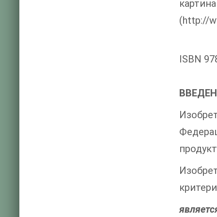
картин
(http://
ISBN 97
ВВЕДЕН
Изобре
Федерац
продукт
Изобре
критери
являетс