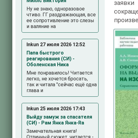
Миллс Виктория
заявки
Ну не знаю, одноразовое
сокращ
чтиво. ГГ раздражающая, все
произве
ее сопротивление это слезы
и валяние на
Inkun 27 июля 2026 12:52
Папа быстрого
реагирования (СИ) -
Оболенская Ника
Мне понравилось! Читается
легко, не хочется бросать,
так и читала "сейчас ещё одна
глава и
Inkun 25 июля 2026 17:43
Выйду замуж за спасателя
(СИ) - Рам Янка Янка-Ra
3
4
5
Замечательная книга!
Отличный сюжет, читается -