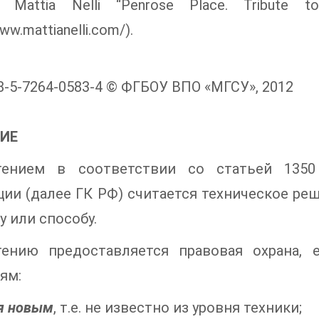
а Mattia Nelli “Penrose Place. Tribute 
www.mattianelli.com/).
8-5-7264-0583-4 © ФГБОУ ВПО «МГСУ», 2012
ИЕ
тением в соответствии со статьей 1350
ии (далее ГК РФ) считается техническое ре
у или способу.
тению предоставляется правовая охрана,
ям:
я новым
, т.е. не известно из уровня техники;