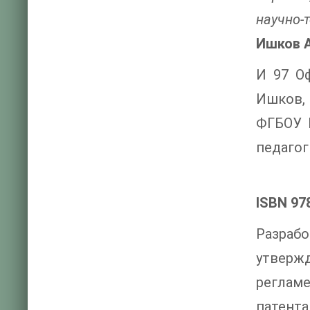
научно-
Ишков А
И 97 О
Ишков, 
ФГБОУ В
педагог
ISBN 97
Разрабо
утвержд
реглам
патента