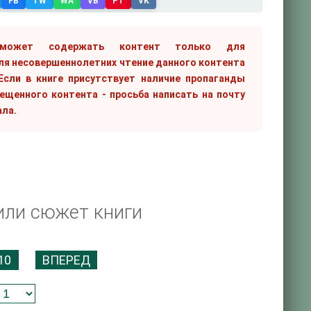
FB
TW
WA
VB
PT
VK
 может содержать контент только для
ля несовершеннолетних чтение данного контента
сли в книге присутствует наличие пропаганды
рещенного контента - просьба написать на почту
ала.
или сюжет книги
10
ВПЕРЕД