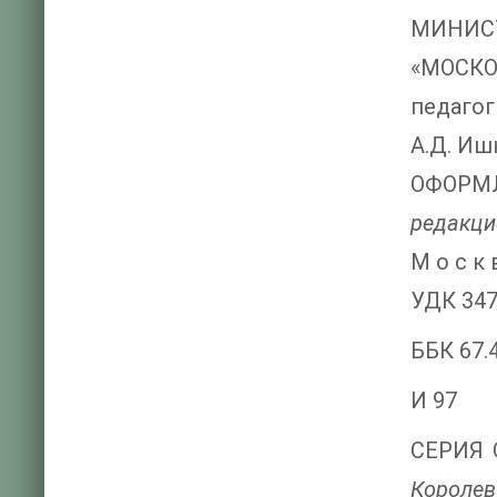
МИНИС
«МОСКО
педагог
А.Д. Иш
ОФОРМЛ
редакци
М о с к 
УДК 347
ББК 67.
И 97
СЕРИЯ О
Королев