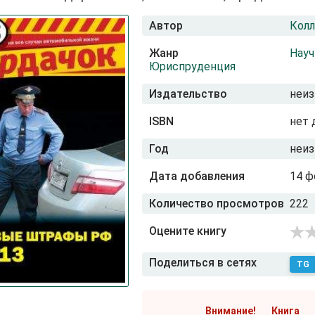
Автор
Колл
Жанр
Науч
Юриспруденция
Издательство
неиз
ISBN
нет 
Год
неиз
Дата добавления
14 ф
Количество просмотров
222
Оцените книгу
Поделиться в сетях
TG
Внимание! Книга