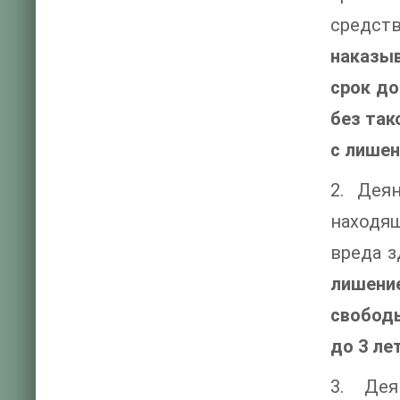
средств
наказыв
срок до
без так
с лишен
2. Дея
находя
вреда 
лишени
свободы
до 3 лет
3. Дея