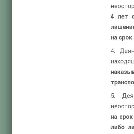
неосто
4 лет 
лишение
на срок 
4. Дея
находя
наказы
транспо
5. Дея
неосто
на срок
либо л