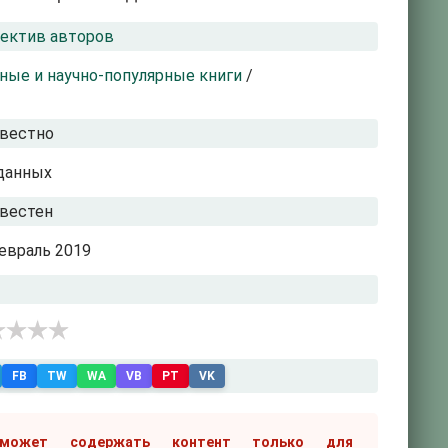
ектив авторов
ные и научно-популярные книги
/
вестно
данных
вестен
евраль 2019
FB
TW
WA
VB
PT
VK
 может содержать контент только для