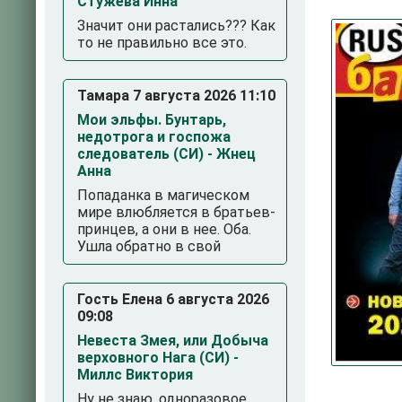
Стужева Инна
Значит они растались??? Как
то не правильно все это.
Тамара 7 августа 2026 11:10
Мои эльфы. Бунтарь,
недотрога и госпожа
следователь (СИ) - Жнец
Анна
Попаданка в магическом
мире влюбляется в братьев-
принцев, а они в нее. Оба.
Ушла обратно в свой
3
4
5
Гость Елена 6 августа 2026
09:08
Невеста Змея, или Добыча
верховного Нага (СИ) -
Миллс Виктория
Ну не знаю, одноразовое