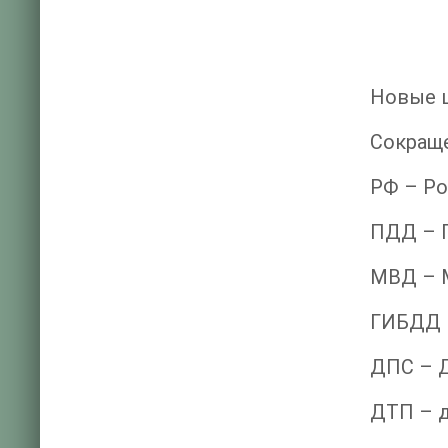
Новые 
Сокращ
РФ – Ро
ПДД – 
МВД – М
ГИБДД –
ДПС – Д
ДТП – 