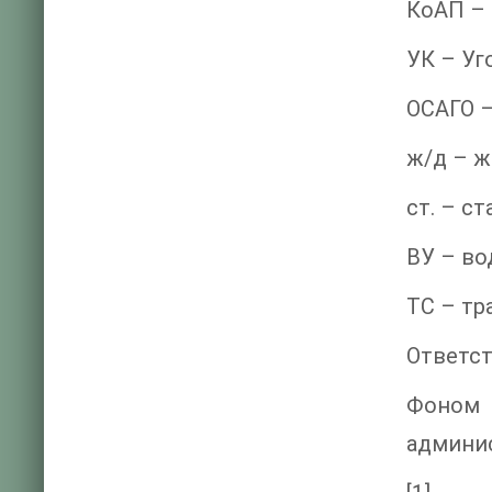
КоАП – 
УК – Уг
ОСАГО –
ж/д – 
ст. – ст
ВУ – во
ТС – тр
Ответст
Фоном 
админис