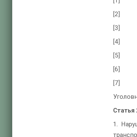
[1]
[2]
[3]
[4]
[5]
[6]
[7]
Уголовн
Статья 
1. Нар
трансп