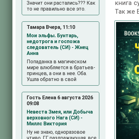
книга с
Значит они растались??? Как
то не правильно все это.
Так же 
Тамара Вчера, 11:10
Мои эльфы. Бунтарь,
недотрога и госпожа
следователь (СИ) - Жнец
Анна
Попаданка в магическом
мире влюбляется в братьев-
принцев, а они в нее. Оба.
Ушла обратно в свой
Гость Елена 6 августа 2026
09:08
Невеста Змея, или Добыча
3
4
5
верховного Нага (СИ) -
Миллс Виктория
Ну не знаю, одноразовое
чтиво. ГГ раздражающая, все