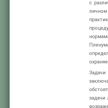
с разл
личном
практи
процеду
нормам
Пленум
опреде
охраняе
Задачи
заключа
обстоя
задачи 
возраже