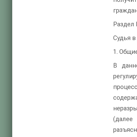
граждан
Раздел I
Судья в
1. Общи
В данн
регули
процес
содерж
неразр
(далее
разъясн