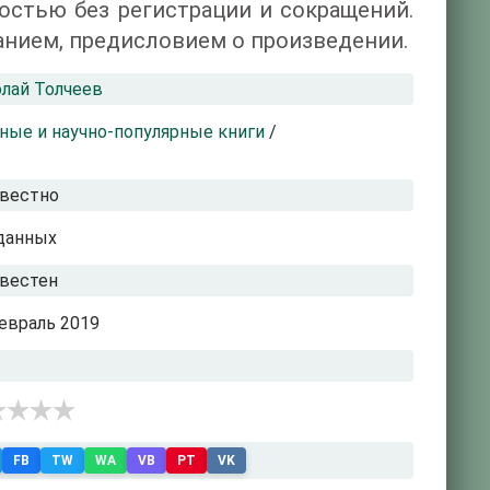
остью без регистрации и сокращений.
анием, предисловием о произведении.
лай Толчеев
ные и научно-популярные книги
/
вестно
данных
вестен
евраль 2019
FB
TW
WA
VB
PT
VK