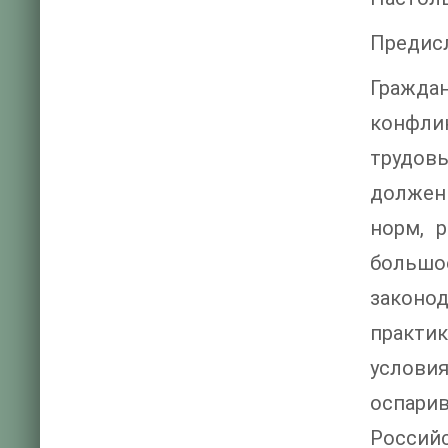
Предис
Гражда
конфлик
трудовы
должен
норм, 
большо
законо
практи
услови
оспарив
Российс