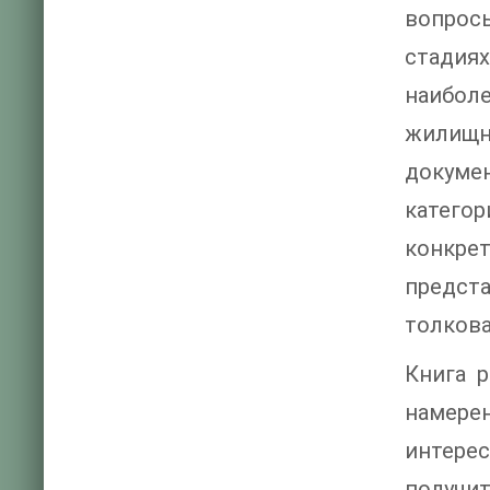
вопрос
стадия
наибол
жилищн
докуме
катего
конкре
предст
толкова
Книга р
намерен
интере
получи