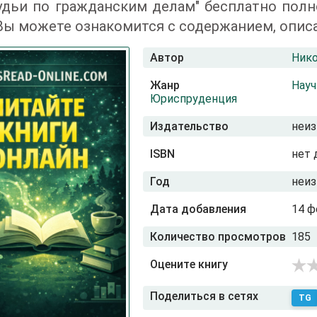
удьи по гражданским делам" бесплатно полн
Вы можете ознакомится с содержанием, опис
Автор
Нико
Жанр
Науч
Юриспруденция
Издательство
неиз
ISBN
нет 
Год
неиз
Дата добавления
14 ф
Количество просмотров
185
Оцените книгу
Поделиться в сетях
TG