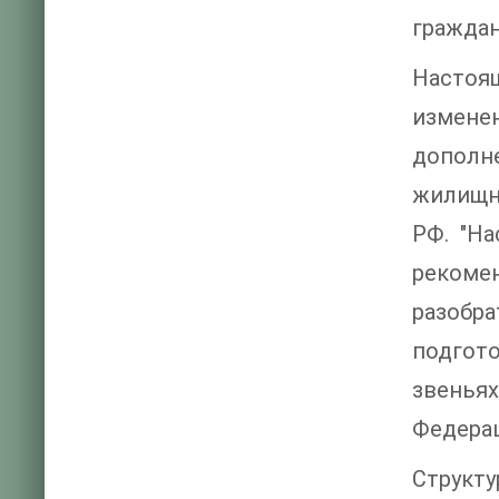
граждан
Настоя
измене
дополн
жилищны
РФ. "Н
рекоме
разобра
подгот
звенья
Федера
Структу