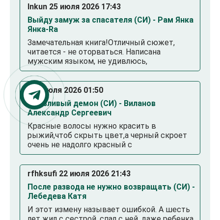
Inkun 25 июля 2026 17:43
Выйду замуж за спасателя (СИ) - Рам Янка
Янка-Ra
Замечательная книга!Отличный сюжет,
читается - не оторваться. Написана
мужским языком, не удивлюсь,
. 23 июля 2026 01:50
Смазливый демон (СИ) - Виланов
Александр Сергеевич
Красные волосы нужно красить в
рыжий,чтоб скрыть цвет,а черный скроет
очень не надолго красный с
rfhksufi 22 июля 2026 21:43
После развода не нужно возвращать (СИ) -
Лебедева Катя
И этот измену называет ошибкой. А шесть
лет жил с сестрой, спал с ней, даже ребенка