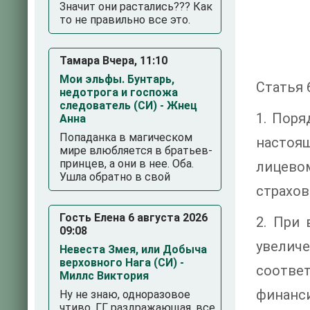
Значит они растались??? Как
то не правильно все это.
Тамара Вчера, 11:10
Мои эльфы. Бунтарь,
Статья 
недотрога и госпожа
следователь (СИ) - Жнец
1. Поря
Анна
Попаданка в магическом
настоя
мире влюбляется в братьев-
принцев, а они в нее. Оба.
лицево
Ушла обратно в свой
страхов
Гость Елена 6 августа 2026
2. При
09:08
увелич
Невеста Змея, или Добыча
верховного Нага (СИ) -
соотве
Миллс Виктория
финанси
Ну не знаю, одноразовое
чтиво. ГГ раздражающая, все