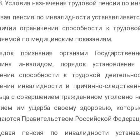
8. Условия назначения трудовой пенсии по и
овая пенсия по инвалидности устанавливает
ичии ограничения способности к трудовой 
ляемой по медицинским показаниям.
ядок признания органами Государственн
нина инвалидом, порядок установления
чения способности к трудовой деятельно
ления инвалидности и причинно-следствен
ьца с совершением гражданином уголовно 
нием им ущерба своему здоровью, которы
даются Правительством Российской Федерац
довая пенсия по инвалидности устана