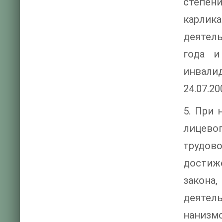
степен
карлик
деятель
года и
инвалид
24.07.2
5. При 
лицево
трудово
достиже
закона
деятель
нанизм