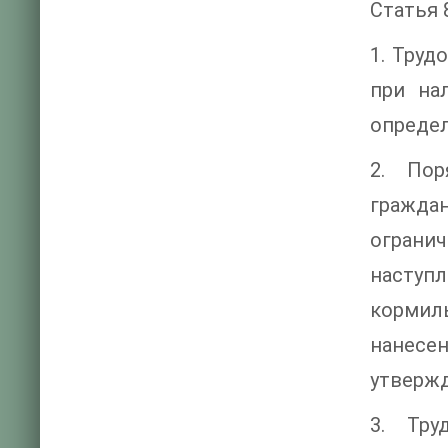
Статья 
1. Труд
при нал
опреде
2. Пор
гражда
ограни
наступ
кормил
нанесе
утверж
3. Тру