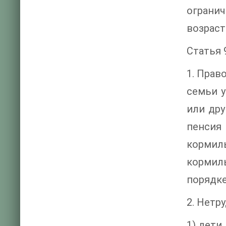
огранич
возраст
Статья 
1. Прав
семьи у
или дру
пенсия
кормиль
кормил
порядке
2. Нетр
1) дети