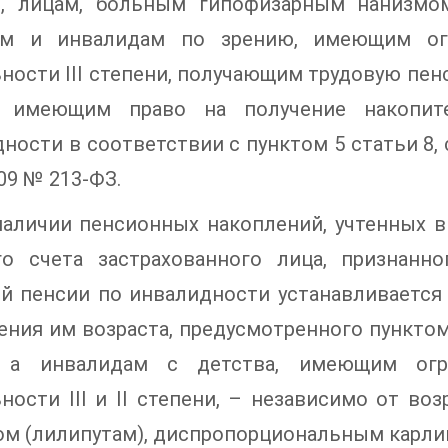
и, лицам, больным гипофизарным нанизмо
ам и инвалидам по зрению, имеющим огр
ности III степени, получающим трудовую пен
 имеющим право на получение накопит
ности в соответствии с пунктом 5 статьи 8, 
009 № 213-ФЗ.
наличии пенсионных накоплений, учтенных 
го счета застрахованного лица, признанн
й пенсии по инвалидности устанавливается 
ния им возраста, предусмотренного пунктом
, а инвалидам с детства, имеющим огр
ности III и II степени, – независимо от в
ом (лилипутам), диспропорциональным карли