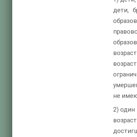
дети, 
образо
правов
образо
возрас
возрас
ограни
умершег
не имею
2) один
возраст
достигш