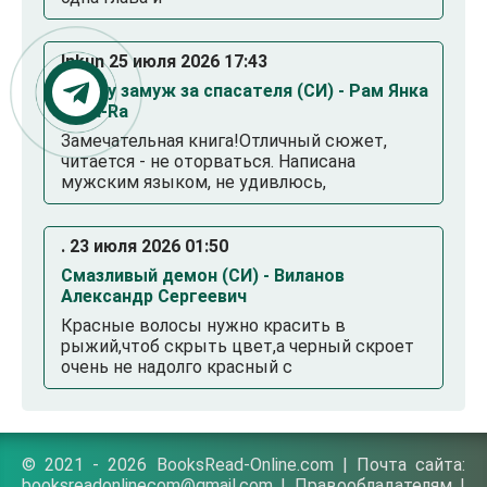
Inkun 25 июля 2026 17:43
Выйду замуж за спасателя (СИ) - Рам Янка
Янка-Ra
Замечательная книга!Отличный сюжет,
читается - не оторваться. Написана
мужским языком, не удивлюсь,
. 23 июля 2026 01:50
Смазливый демон (СИ) - Виланов
Александр Сергеевич
Красные волосы нужно красить в
рыжий,чтоб скрыть цвет,а черный скроет
очень не надолго красный с
© 2021 - 2026 BooksRead-Online.com | Почта сайта:
booksreadonlinecom@gmail.com |
Правообладателям
|