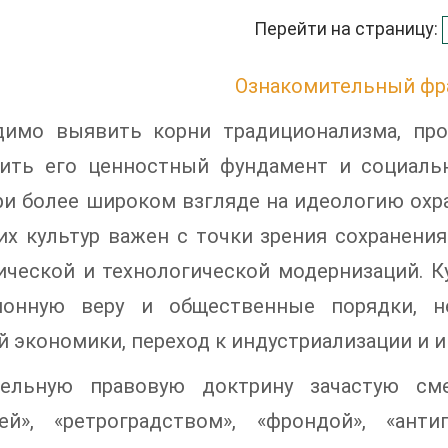
Перейти на страницу:
Ознакомительный фр
димо выявить корни традиционализма, про
вить его ценностный фундамент и социаль
и более широком взгляде на идеологию охр
их культур важен с точки зрения сохранени
ческой и технологической модернизаций. К
ионную веру и общественные порядки, н
й экономики, переход к индустриализации и
тельную правовую доктрину зачастую с
ией», «ретроградством», «фрондой», «анти