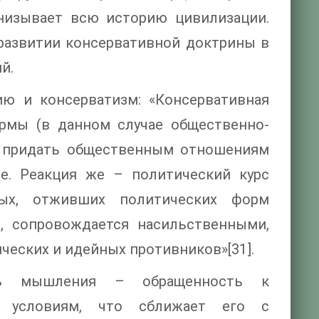
онизывает всю историю цивилизации.
развитии консервативной доктрины в
й.
ию и консерватизм: «Консервативная
рмы (в данном случае общественно-
), придать общественным отношениям
ве. Реакция же – политический курс
рых, отживших политических форм
о, сопровождается насильственными,
еских и идейных противников»[31].
ость мышления – обращенность к
 условиям, что сближает его с