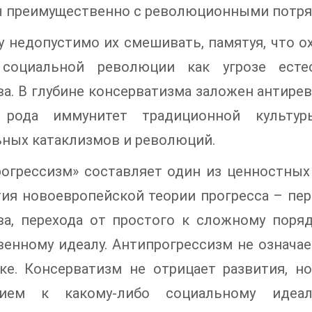
 преимущественно с революционными потряс
 недопустимо их смешивать, памятуя, что о
социальной революции как угрозе естес
а. В глубине консерватизма заложен антире
 рода иммунитет традиционной культур
ных катаклизмов и революций.
рогрессизм» составляет один из ценностных
ия новоевропейской теории прогресса – пе
ва, перехода от простого к сложному поряд
енному идеалу. Антипрогрессизм не означае
ике. Консерватизм не отрицает развития, н
ием к какому-либо социальному идеал