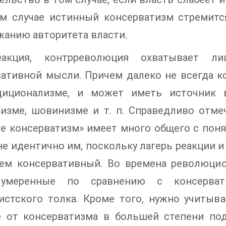
ом случае истинный консерватизм стремитс
анию авторитета власти.
еакция, контрреволюция охватывает л
вативной мысли. Причем далеко не всегда 
диционализме, и может иметь источник 
изме, шовинизме и т. п. Справедливо отмеч
е консерватизм» имеет много общего с поня
не идентично им, поскольку лагерь реакции
чем консервативный. Во времена революци
 умеренные по сравнению с консерват
истского толка. Кроме того, нужно учитыва
е от консерватизма в большей степени по