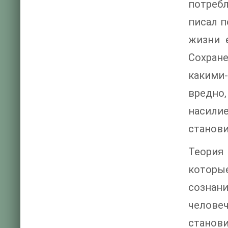
потребл
писал п
жизни 
Сохран
какими
вредно
насили
станови
Теория
которы
сознани
человеч
станов