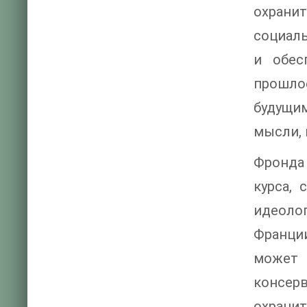
охранит
социаль
и обес
прошло
будущи
мысли, 
Фронда
курса,
идеоло
Франции
может 
консер
охранит