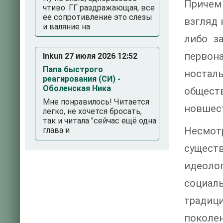
Причем
чтиво. ГГ раздражающая, все
ее сопротивление это слезы
взгляд 
и валяние на
либо з
первон
Inkun 27 июля 2026 12:52
Папа быстрого
ностал
реагирования (СИ) -
Оболенская Ника
общест
Мне понравилось! Читается
новшес
легко, не хочется бросать,
так и читала "сейчас ещё одна
Несмот
глава и
сущест
идеоло
социал
традиц
поколе