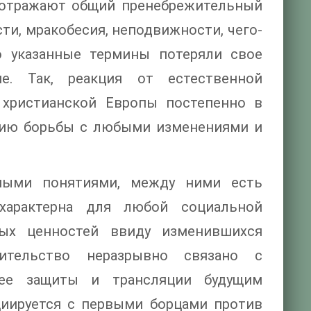
 отражают общий пренебрежительный
сти, мракобесия, неподвижности, чего-
о указанные термины потеряли свое
е. Так, реакция от естественной
 христианской Европы постепенно в
ению борьбы с любыми изменениями и
нными понятиями, между ними есть
характерна для любой социальной
ных ценностей ввиду изменившихся
нительство неразрывно связано с
 ее защиты и трансляции будущим
циируется с первыми борцами против