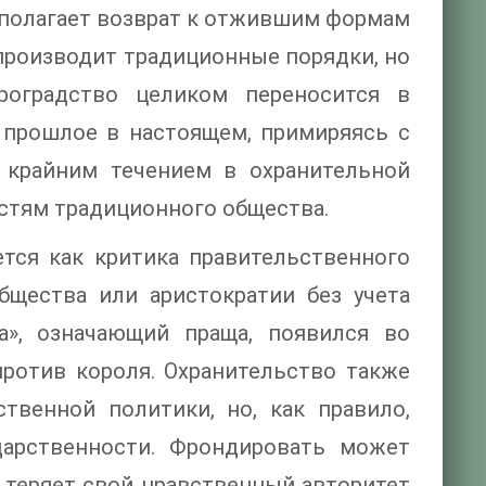
дполагает возврат к отжившим формам
спроизводит традиционные порядки, но
роградство целиком переносится в
 прошлое в настоящем, примиряясь с
 крайним течением в охранительной
стям традиционного общества.
тся как критика правительственного
бщества или аристократии без учета
а», означающий праща, появился во
против короля. Охранительство также
твенной политики, но, как правило,
дарственности. Фрондировать может
и теряет свой нравственный авторитет