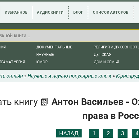
ИЗБРАННОЕ
АУДИОКНИГИ
БЛОГ
СПИСОК АВТОРОВ
НИЯ
ДОКУМЕНТАЛЬНЫЕ
РЕЛИГИЯ И ДУХОВНОСТ
НАУЧНЫЕ
ДЕТСКАЯ
ДРАМАТУРГИЯ
ЮМОР
ДОМ И СЕМЬЯ
ать онлайн
»
Научные и научно-популярные книги
»
Юриспруд
ть книгу 📗
Антон Васильев - 
права в Рос
НАЗАД
1
2
3
4