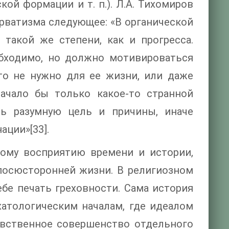
ой формации и т. п.). Л.A. Тихомиров
рватизма следующее: «В органической
такой же степени, как и прогресса.
обходимо, но должно мотивироваться
то не нужно для ее жизни, или даже
ачало бы только какое-то странной
ь разумную цель и причины, иначе
ции»[33].
ному восприятию времени и истории,
посюсторонней жизни. В религиозном
ебе печать греховности. Сама история
хатологическим началам, где идеалом
авственное совершенство отдельного