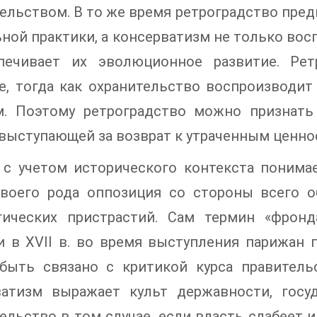
ельством. В то же время ретроградство пре
ной практики, а консерватизм не только во
печивает их эволюционное развитие. Рет
е, тогда как охранительство воспроизводит
м. Поэтому ретроградство можно признать
выступающей за возврат к утраченным ценно
 с учетом исторического контекста понимае
 своего рода оппозиция со стороны всего о
гических пристрастий. Сам термин «фронд
 в XVII в. во время выступления парижан 
быть связано с критикой курса правительс
ватизм выражает культ державности, госу
ельство в том случае, если власть слабеет 