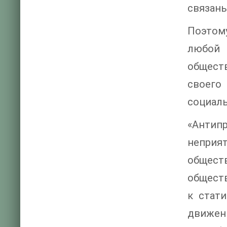
связаны
Поэтому
любой 
обществ
своего
социаль
«Антип
неприят
общест
обществ
к стат
движен