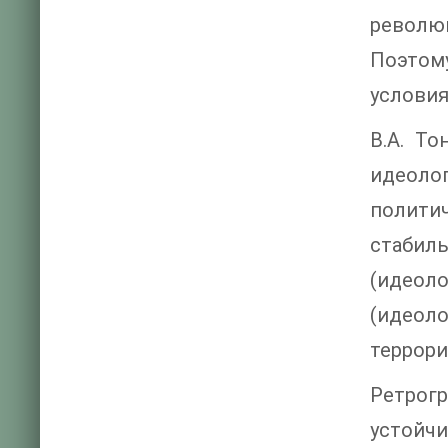
револю
Поэтом
условия
В.А. Т
идеоло
полити
стабил
(идеол
(идеол
террори
Ретрог
устой