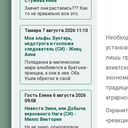
Стужева Инна
Значит они растались??? Как
то не правильно все это.
Тамара 7 августа 2026 11:10
Необхо
Мои эльфы. Бунтарь,
недотрога и госпожа
устано
следователь (СИ) - Жнец
Анна
лишь пр
Попаданка в магическом
азиатск
мире влюбляется в братьев-
принцев, а они в нее. Оба.
экономи
Ушла обратно в свой
традиц
Гость Елена 6 августа 2026
аграрно
09:08
Невеста Змея, или Добыча
Охрани
верховного Нага (СИ) -
Миллс Виктория
«реакц
Ну не знаю, одноразовое