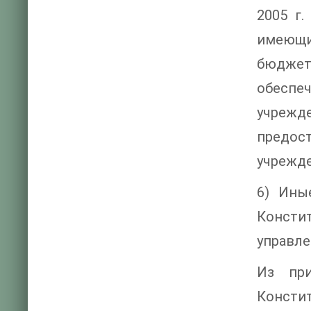
2005 г
имеющи
бюджет
обеспеч
учрежд
предо
учрежде
6) Ины
Консти
управле
Из при
Консти