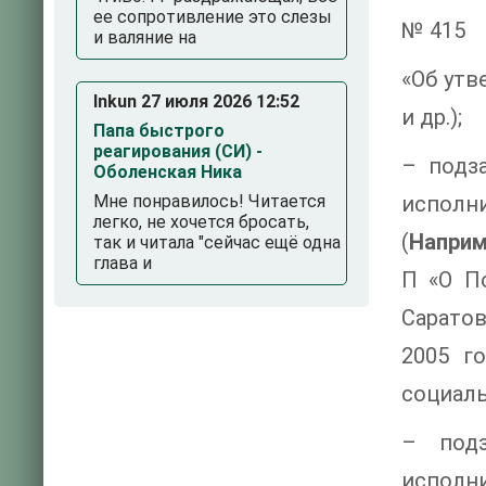
ее сопротивление это слезы
№ 415
и валяние на
«Об утв
Inkun 27 июля 2026 12:52
и др.);
Папа быстрого
реагирования (СИ) -
– подз
Оболенская Ника
Мне понравилось! Читается
исполн
легко, не хочется бросать,
(
Наприм
так и читала "сейчас ещё одна
глава и
П «О П
Саратов
2005 г
социаль
– подз
исполни