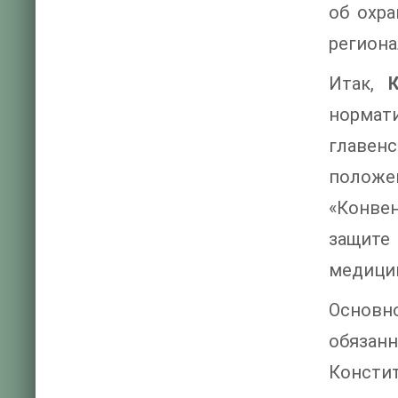
об охра
региона
Итак,
нормат
главен
положе
«Конве
защите
медицин
Основн
обязан
Консти