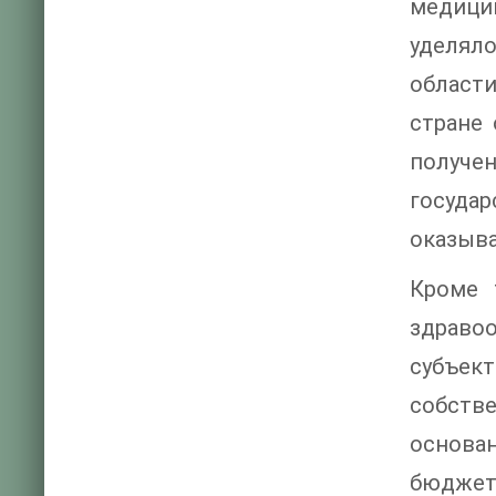
медици
уделял
области
стране
получен
госуда
оказыва
Кроме 
здраво
субъек
собств
основа
бюджет