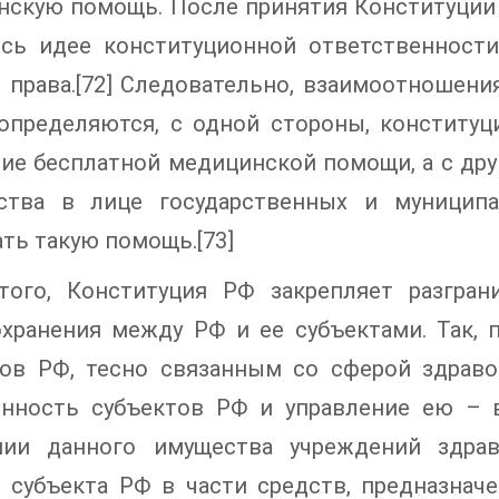
нскую помощь. После принятия Конституции 
ось идее конституционной ответственност
 права.[72] Следовательно, взаимоотношен
 определяются, с одной стороны, конститу
ие бесплатной медицинской помощи, а с др
рства в лице государственных и муницип
ть такую помощь.[73]
того, Конституция РФ закрепляет разгра
охранения между РФ и ее субъектами. Так,
тов РФ, тесно связанным со сферой здравоо
енность субъектов РФ и управление ею – 
нии данного имущества учреждений здрав
 субъекта РФ в части средств, предназначе