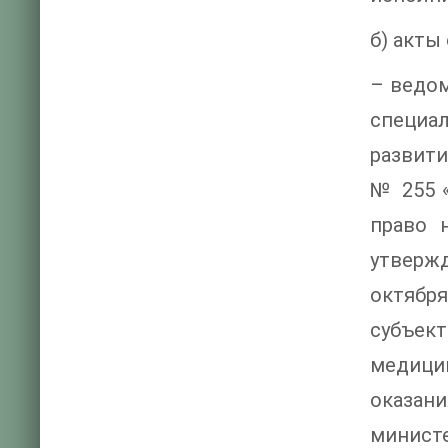
б) акты
– ведом
специа
развити
№ 255 
право 
утвержд
октября
субъект
медицин
оказан
министе