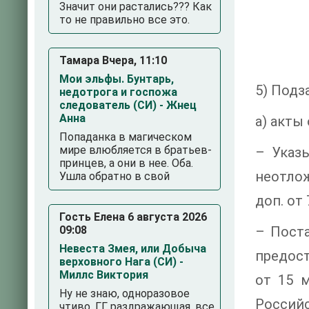
Значит они растались??? Как
то не правильно все это.
Тамара Вчера, 11:10
Мои эльфы. Бунтарь,
5) Подз
недотрога и госпожа
следователь (СИ) - Жнец
Анна
а) акты
Попаданка в магическом
мире влюбляется в братьев-
– Указ
принцев, а они в нее. Оба.
неотлож
Ушла обратно в свой
доп. от 
Гость Елена 6 августа 2026
09:08
– Поста
Невеста Змея, или Добыча
предост
верховного Нага (СИ) -
Миллс Виктория
от 15 
Ну не знаю, одноразовое
Российс
чтиво. ГГ раздражающая, все