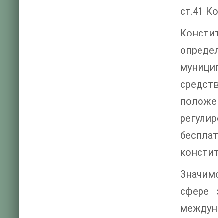
ст.41 К
Консти
опреде
муници
средст
положе
регулир
беспла
констит
Значим
сфере 
междун