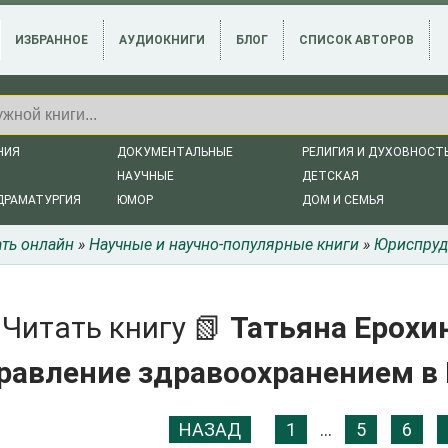
ИЗБРАННОЕ
АУДИОКНИГИ
БЛОГ
СПИСОК АВТОРОВ
НИЯ
ДОКУМЕНТАЛЬНЫЕ
РЕЛИГИЯ И ДУХОВНОСТ
НАУЧНЫЕ
ДЕТСКАЯ
ДРАМАТУРГИЯ
ЮМОР
ДОМ И СЕМЬЯ
ать онлайн
»
Научные и научно-популярные книги
»
Юриспруд
Читать книгу 📗
Татьяна Ерохи
равление здравоохранением в
НАЗАД
1
...
5
6