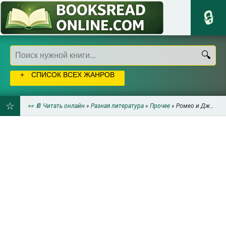
СПИСОК ВСЕХ ЖАНРОВ
👀 📔 Читать онлайн
»
Разная литература
»
Прочее
» Ромео и Джульетта. Отелло (сборник) - Шекспир Уильям
ДОБАВИТЬ
В
ЗАКЛАДКИ