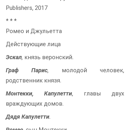
Publishers, 2017
* * *
Ромео и Джульетта
Действующие лица
Эскал
,
князь веронский.
Граф Парис
,
молодой человек,
родственник князя.
Монтекки, Капулетти
, главы двух
враждующих домов.
Дядя Капулетти
.
Ромео
,
сын Монтекки.