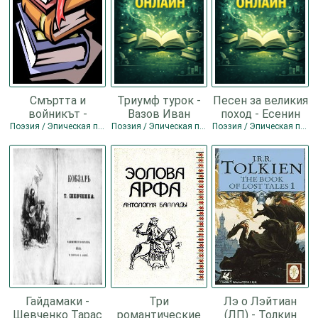
Смъртта и
Триумф турок -
Песен за великия
войникът -
Вазов Иван
поход - Есенин
Твардовский
Минчов
Сергей
Поэзия / Эпическая поэзия
Поэзия / Эпическая поэзия
Поэзия / Эпическая поэзия
Александр
Александрович
Трифонович
Гайдамаки -
Три
Лэ о Лэйтиан
Шевченко Тарас
романтические
(ЛП) - Толкин