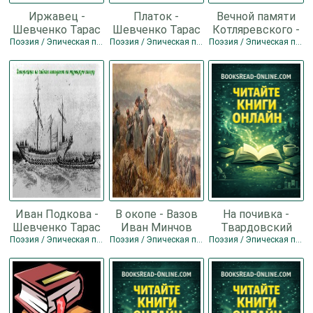
Иржавец -
Платок -
Вечной памяти
Шевченко Тарас
Шевченко Тарас
Котляревского -
Григорьевич
Григорьевич
Шевченко Тарас
Поэзия / Эпическая поэзия
Поэзия / Эпическая поэзия
Поэзия / Эпическая поэзия
Григорьевич
Иван Подкова -
В окопе - Вазов
На почивка -
Шевченко Тарас
Иван Минчов
Твардовский
Григорьевич
Александр
Поэзия / Эпическая поэзия
Поэзия / Эпическая поэзия
Поэзия / Эпическая поэзия
Трифонович