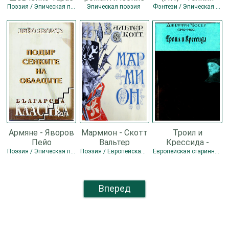
Григорьевич
баллады -
Джон Рональд
Поэзия / Эпическая поэзия
Эпическая поэзия
Фэнтези / Эпическая поэзия
Катенин Павел
Руэл
Александрович
Армяне - Яворов
Мармион - Скотт
Троил и
Пейо
Вальтер
Крессида -
Чосер Джеффри
Поэзия / Эпическая поэзия
Поэзия / Европейская старинная литература / Эпическая поэзия
Европейская старинная литература / Эпическая поэзия / Поэзия
Вперед