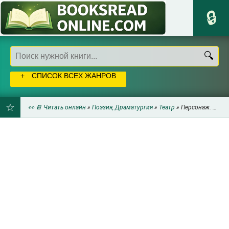
СПИСОК ВСЕХ ЖАНРОВ
👀 📔 Читать онлайн
»
Поэзия, Драматургия
»
Театр
» Персонаж. Искусство создания образа на экране, в книге и на сцене - Макки Роберт
ДОБАВИТЬ
В
ЗАКЛАДКИ