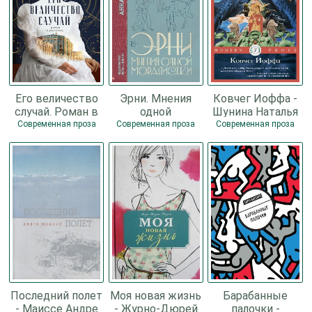
Его величество
Эрни. Мнения
Ковчег Иоффа -
случай. Роман в
одной
Шунина Наталья
рассказах -
моралистки -
Современная проза
Современная проза
Современная проза
Медиевская
Хольцфогт Анна
Татьяна
Последний полет
Моя новая жизнь
Барабанные
- Маиссе Андре
- Журно-Дюрей
палочки -