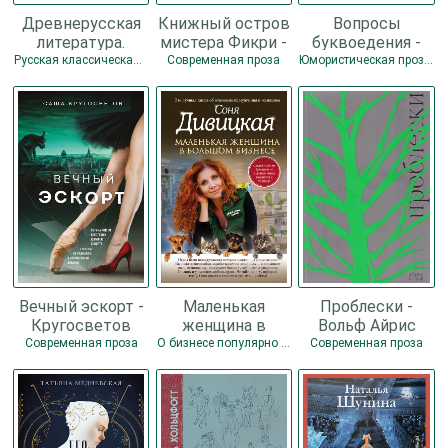
Древнерусская
Книжный остров
Вопросы
литература.
мистера Фикри -
буквоедения -
Вечные истории
Зевин Габриэль
Бару Михаил
Русская классическая проза
Современная проза
Юмористическая проза / Современная проза
- Коллектив
Борисович
авторов
Вечный эскорт -
Маленькая
Проблески -
Кругосветов
женщина в
Вольф Айрис
Саша
большом
Современная проза
О бизнесе популярно / Современная проза
Современная проза
бизнесе -
Дивицкая Соня