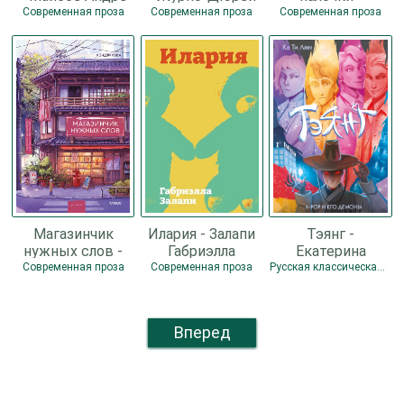
Анук
Боссарт Алла
Современная проза
Современная проза
Современная проза
Магазинчик
Илария - Залапи
Тэянг -
нужных слов -
Габриэлла
Екатерина
Уэда Кэндзи
Соболь
Современная проза
Современная проза
Русская классическая проза
Вперед