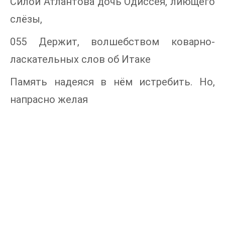
Силой Атлантова дочь Одиссея, лиющего
слёзы,
055 Держит, волшебством коварно-
ласкательных слов об Итаке
Память надеяся в нём истребить. Но,
напрасно желая