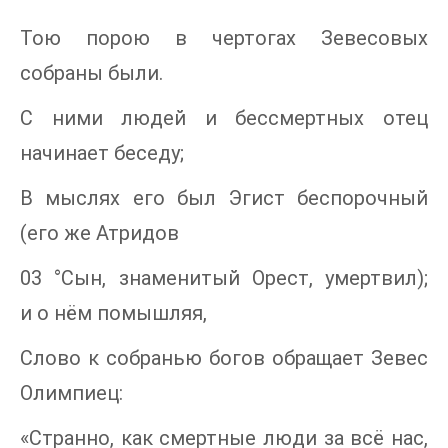
Тою порою в чертогах Зевесовых
собраны были.
С ними людей и бессмертных отец
начинает беседу;
В мыслях его был Эгист беспорочный
(его же Атридов
03 °Cын, знаменитый Орест, умертвил);
и о нём помышляя,
Слово к собранью богов обращает Зевес
Олимпиец:
«Странно, как смертные люди за всё нас,