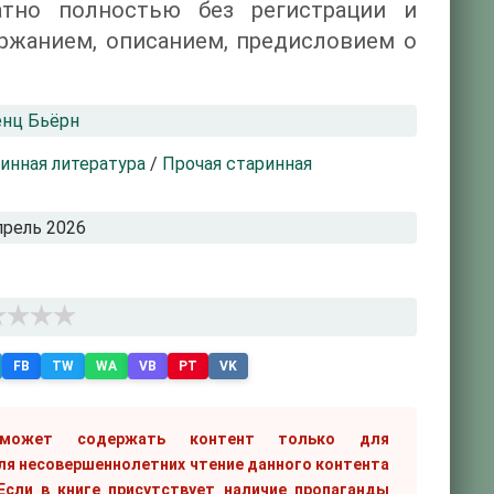
атно полностью без регистрации и
ржанием, описанием, предисловием о
нц Бьёрн
инная литература
/
Прочая старинная
прель 2026
FB
TW
WA
VB
PT
VK
 может содержать контент только для
ля несовершеннолетних чтение данного контента
сли в книге присутствует наличие пропаганды