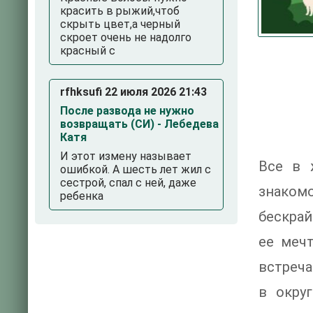
красить в рыжий,чтоб
скрыть цвет,а черный
скроет очень не надолго
красный с
rfhksufi 22 июля 2026 21:43
После развода не нужно
возвращать (СИ) - Лебедева
Катя
И этот измену называет
Все в 
ошибкой. А шесть лет жил с
сестрой, спал с ней, даже
знаком
ребенка
бескрай
ее меч
встреча
в окру