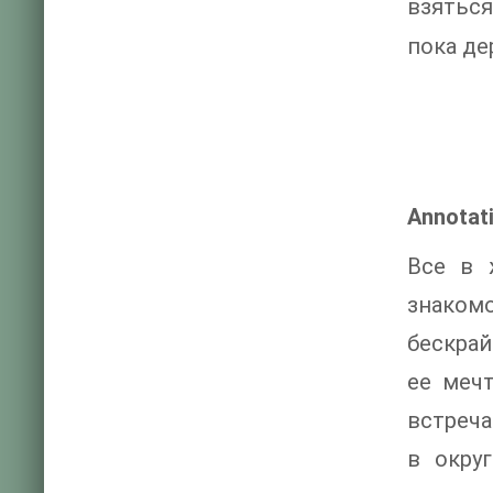
взяться
пока де
Annotat
Все в 
знаком
бескрай
ее меч
встреча
в окру