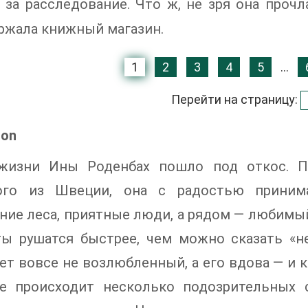
 за расследование. Что ж, не зря она проч
ржала книжный магазин.
1
2
3
4
5
...
Перейти на страницу:
ion
жизни Ины Роденбах пошло под откос. По
ого из Швеции, она с радостью принима
ние леса, приятные люди, а рядом — любимы
ты рушатся быстрее, чем можно сказать «н
ет вовсе не возлюбленный, а его вдова — и 
ге происходит несколько подозрительных 