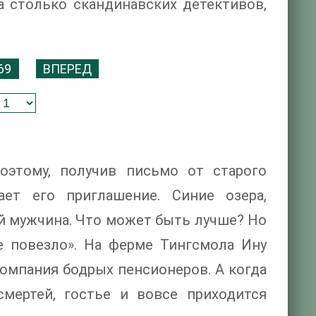
ла столько скандинавских детективов,
69
ВПЕРЕД
этому, получив письмо от старого
ет его приглашение. Синие озера,
й мужчина. Что может быть лучше? Но
е повезло». На ферме Тингсмола Ину
компания бодрых пенсионеров. А когда
смертей, гостье и вовсе приходится