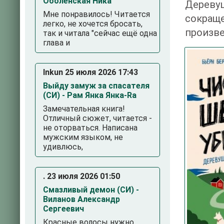
Оболенская Ника
Дереву
Мне понравилось! Читается
сокращ
легко, не хочется бросать,
произве
так и читала "сейчас ещё одна
глава и
Inkun 25 июля 2026 17:43
Выйду замуж за спасателя
(СИ) - Рам Янка Янка-Ra
Замечательная книга!
Отличный сюжет, читается -
не оторваться. Написана
мужским языком, не
3
4
5
удивлюсь,
. 23 июля 2026 01:50
Смазливый демон (СИ) -
Виланов Александр
Сергеевич
Красные волосы нужно