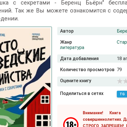
шка с секретами - Беренц Бьёрн" беспл
ений. Так же Вы можете ознакомится с соде
дении.
Автор
Бере
Жанр
Стар
литература
Дата добавления
18 а
Количество просмотров
79
Оцените книгу
Поделиться в сетях
TG
Внимание! Книга
совершеннолетних. Д
СТРОГО ЗАПРЕЩЕН! Е