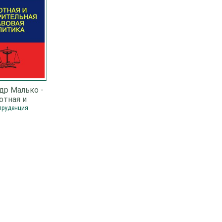
др Малько -
отная и
ительная
пруденция
я политика