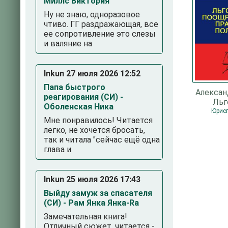
Миллс Виктория
Ну не знаю, одноразовое
чтиво. ГГ раздражающая, все
ее сопротивление это слезы
и валяние на
Inkun 27 июля 2026 12:52
Папа быстрого
Алексан
реагирования (СИ) -
Льг
Оболенская Ника
поощр
Юрис
Мне понравилось! Читается
правова
легко, не хочется бросать,
так и читала "сейчас ещё одна
глава и
Inkun 25 июля 2026 17:43
Выйду замуж за спасателя
(СИ) - Рам Янка Янка-Ra
Замечательная книга!
Отличный сюжет, читается -