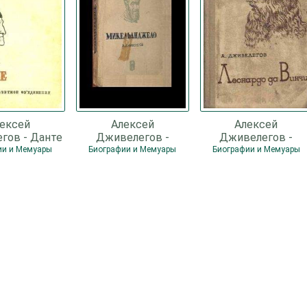
ексей
Алексей
Алексей
гов - Данте
Дживелегов -
Дживелегов -
Микеланджело
Леонардо да Винчи
ии и Мемуары
Биографии и Мемуары
Биографии и Мемуары