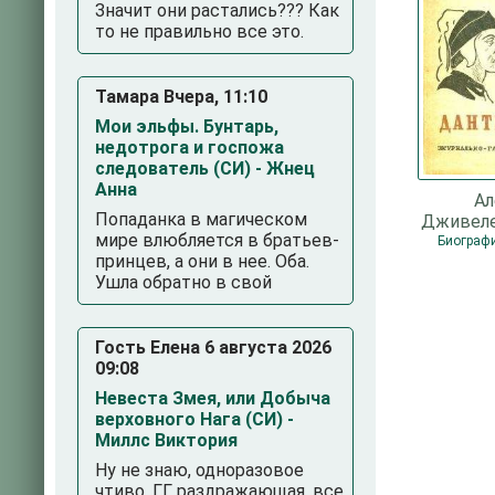
Значит они растались??? Как
то не правильно все это.
Тамара Вчера, 11:10
Мои эльфы. Бунтарь,
недотрога и госпожа
следователь (СИ) - Жнец
Анна
Ал
Попаданка в магическом
Дживеле
мире влюбляется в братьев-
Биограф
принцев, а они в нее. Оба.
Ушла обратно в свой
Гость Елена 6 августа 2026
09:08
Невеста Змея, или Добыча
верховного Нага (СИ) -
Миллс Виктория
Ну не знаю, одноразовое
чтиво. ГГ раздражающая, все