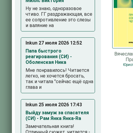
Миллс Виктория
Ну не знаю, одноразовое
чтиво. ГГ раздражающая, все
ее сопротивление это слезы
и валяние на
Inkun 27 июля 2026 12:52
Папа быстрого
Вячесла
реагирования (СИ) -
Пр
Оболенская Ника
соци
Юрис
Мне понравилось! Читается
че
легко, не хочется бросать,
так и читала "сейчас ещё одна
глава и
Inkun 25 июля 2026 17:43
Выйду замуж за спасателя
(СИ) - Рам Янка Янка-Ra
Замечательная книга!
Отличный сюжет, читается -