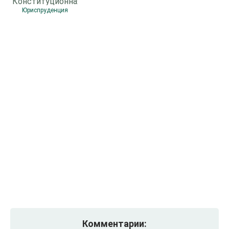
Конституционная
экономика
Юриспруденция
Комментарии: