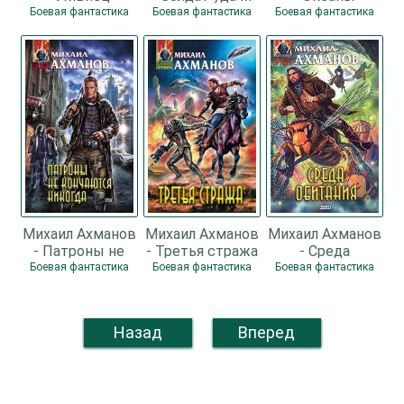
Айдена
Боевая фантастика
Боевая фантастика
Боевая фантастика
Михаил Ахманов
Михаил Ахманов
Михаил Ахманов
- Патроны не
- Третья стража
- Среда
кончаются
обитания
Боевая фантастика
Боевая фантастика
Боевая фантастика
никогда, или
Записки
охотника на
Назад
Вперед
вампиров