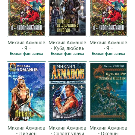
Михаил Ахманов
Михаил Ахманов
Михаил Ахманов
- Я –
- Куба, любовь
- Я –
инопланетянин
моя
инопланетянин
Боевая фантастика
Боевая фантастика
Боевая фантастика
Михаил Ахманов
Михаил Ахманов
Михаил Ахманов
- Ливиец
- Солдат удачи
- Океаны