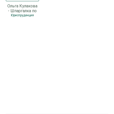
Ольга Кулакова
- Шпаргалка по
экологическому
Юриспруденция
праву