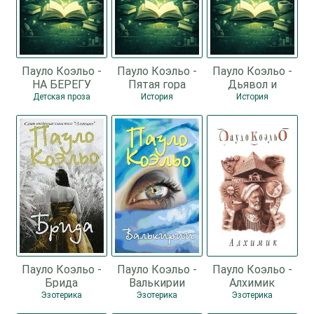
Пауло Коэльо -
Пауло Коэльо -
Пауло Коэльо -
НА БЕРЕГУ
Пятая гора
Дьявол и
РИО-ПЬЕДРА
сеньорита Прим
Детская проза
История
История
СЕЛА Я И
ЗАПЛАКАЛА
Пауло Коэльо -
Пауло Коэльо -
Пауло Коэльо -
Брида
Валькирии
Алхимик
Эзотерика
Эзотерика
Эзотерика