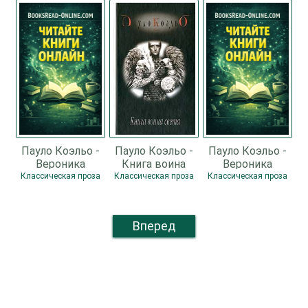
Пауло Коэльо -
Пауло Коэльо -
Пауло Коэльо -
Вероника
Книга воина
Вероника
решает умереть
света
решает умереть
Классическая проза
Классическая проза
Классическая проза
Вперед