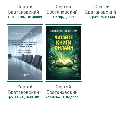
Сергей
Сергей
Сергей
Братановский -
Братановский -
Братановский -
Управление
Административно-
Административно-
Отраслевые издания
Юриспруденция
Юриспруденция
градостроительным
правовые
правовое
комплексом в
аспекты
регулирование
россии
образовательной
службы в
органах и
Сергей
Сергей
Братановский -
Братановский -
Административно-
Проблемы
Прочая научная литература
Управление, подбор персонала
правовые
совершенствования
основы
муниципальной
государственной
службы в
службы в
России