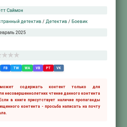
тт Саймон
странный детектив
/
Детектив
/
Боевик
евраль 2025
FB
TW
WA
VB
PT
VK
 может содержать контент только для
ля несовершеннолетних чтение данного контента
сли в книге присутствует наличие пропаганды
рещенного контента - просьба написать на почту
ала.