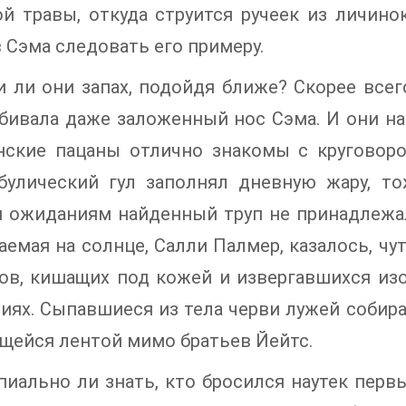
й травы, откуда струится ручеек из личино
 Сэма следовать его примеру.
 ли они запах, подойдя ближе? Скорее всего 
бивала даже заложенный нос Сэма. И они на
нские пацаны отлично знакомы с круговоро
булический гул заполнял дневную жару, т
 ожиданиям найденный труп не принадлежал 
аемая на солнце, Салли Палмер, казалось, чу
ов, кишащих под кожей и извергавшихся изо
иях. Сыпавшиеся из тела черви лужей собир
ейся лентой мимо братьев Йейтс.
иально ли знать, кто бросился наутек первы