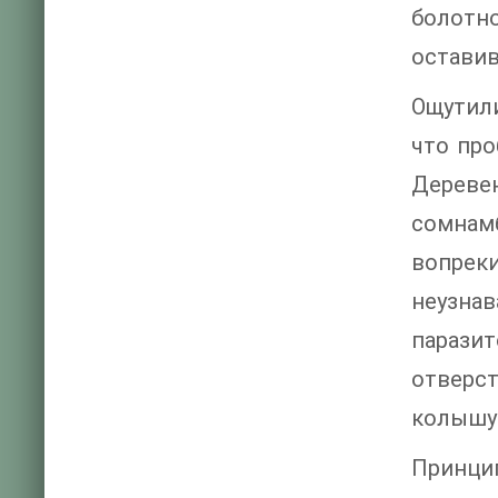
болотно
оставив
Ощутили
что про
Дереве
сомнам
вопреки
неузнав
паразит
отверст
колышущ
Принцип