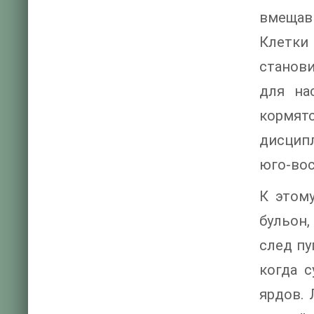
вмещавш
Клетки
станови
для на
кормят
дисцип
юго-вос
К этом
бульон,
след пу
когда 
ярдов.