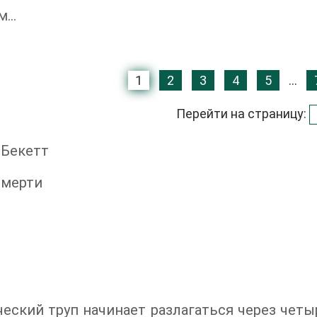
ам…
1
2
3
4
5
...
Перейти на страницу:
 Бекетт
смерти
еский труп начинает разлагаться через четы