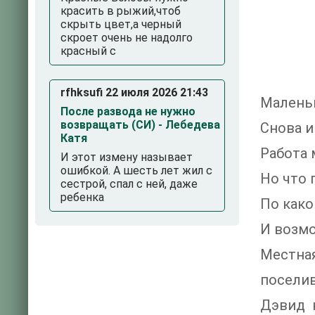
красить в рыжий,чтоб
скрыть цвет,а черный
скроет очень не надолго
красный с
rfhksufi 22 июля 2026 21:43
Маленьк
После развода не нужно
возвращать (СИ) - Лебедева
Снова и
Катя
Работа 
И этот измену называет
ошибкой. А шесть лет жил с
Но что 
сестрой, спал с ней, даже
ребенка
По како
И возмо
Местна
поселив
Дэвид 