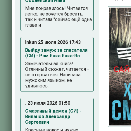
Оболенская Ника
Мне понравилось! Читается
легко, не хочется бросать,
так и читала "сейчас ещё одна
глава и
Inkun 25 июля 2026 17:43
Выйду замуж за спасателя
(СИ) - Рам Янка Янка-Ra
3
4
5
Замечательная книга!
Отличный сюжет, читается -
не оторваться. Написана
мужским языком, не
удивлюсь,
. 23 июля 2026 01:50
Смазливый демон (СИ) -
Виланов Александр
Сергеевич
Красные волосы нужно