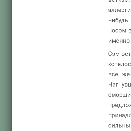
аллерги
нибудь 
носом в
именно 
Сэм ост
хотелос
все же
Нагнувш
сморщил
предло
принад
сильным