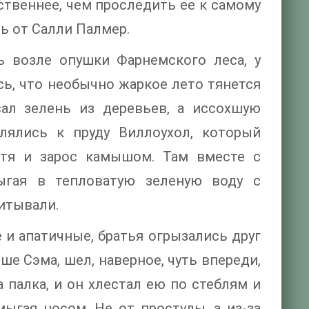
ственнее, чем проследить ее к самому
сь от Салли Палмер.
 возле опушки Фарнемского леса, у
сь, что необычно жаркое лето тянется
ал зелень из деревьев, а иссохшую
лялись к пруду Виллоухол, который
хотя и зарос камышом. Там вместе с
ыгая в тепловатую зеленую воду с
читывали.
 и апатичные, братья огрызались друг
ше Сэма, шел, наверное, чуть впереди,
 палка, и он хлестал ею по стеблям и
ыгая носом. Не от простуды, а из-за