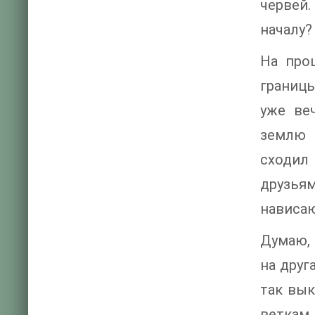
червей.
началу?
На про
границы
уже ве
землю 
сходил
друзья
нависаю
Думаю, 
на друг
так вык
веткам.