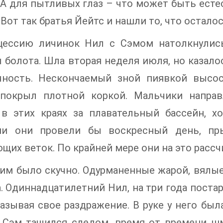
 А для пытливых глаз – что может быть есте
 Вот так братья Йейтс и нашли то, что остало
цессию личинок Нил с Сэмом натолкнулись
 болота. Шла вторая неделя июля, но казало
чность. Нескончаемый зной пиявкой высос
покрыл плотной коркой. Мальчики направ
 в этих краях за плавательный бассейн, 
ми они провели бы воскресный день, пр
щих веток. По крайней мере они на это расс
им было скучно. Одурманенные жарой, вялые
а. Одиннадцатилетний Нил, на три года постар
азывая свое раздражение. В руке у него была
 Сэм тащился следом, время от времени шм