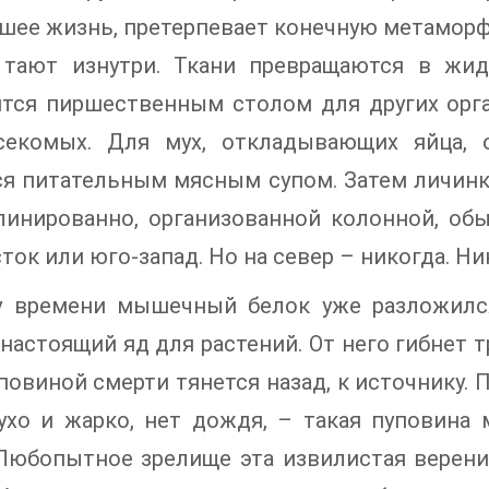
ее жизнь, претерпевает конечную метаморфо
 тают изнутри. Ткани превращаются в жид
тся пиршественным столом для других орга
секомых. Для мух, откладывающих яйца, 
ся питательным мясным супом. Затем личинк
линированно, организованной колонной, обы
ток или юго-запад. Но на север – никогда. Ни
у времени мышечный белок уже разложился
 настоящий яд для растений. От него гибнет т
повиной смерти тянется назад, к источнику. 
сухо и жарко, нет дождя, – такая пуповина
 Любопытное зрелище эта извилистая верени