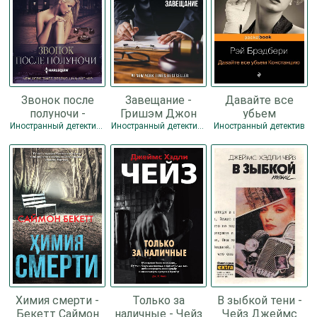
Звонок после
Завещание -
Давайте все
полуночи -
Гришэм Джон
убьем
Герритсен Тесс
Констанцию -
Иностранный детектив / Зарубежные любовные романы / Прочие любовные романы / Детектив / Боевик
Иностранный детектив / Детектив
Иностранный детектив
Брэдбери Рэй
Дуглас
Химия смерти -
Только за
В зыбкой тени -
Бекетт Саймон
наличные - Чейз
Чейз Джеймс