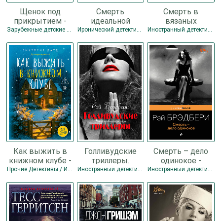
Щенок под
Смерть
Смерть в
прикрытием -
идеальной
вязаных
Вебб Холли
женушки - Битон
носочках - Эшби
Зарубежные детские книги / Иностранный детектив / Современная зарубежная литература / Детские остросюжетные
Иронический детектив / Классический детектив / Иностранный детектив
Иностранный детектив / Иронический детектив
М. С.
Аманда
Как выжить в
Голливудские
Смерть – дело
книжном клубе -
триллеры.
одинокое -
Дауд Виктория
Детективная
Брэдбери Рэй
Прочие Детективы / Иронический детектив / Иностранный детектив
Иностранный детектив / Детектив
Иностранный детектив / Детектив
трилогия -
Дуглас
Брэдбери Рэй
Дуглас