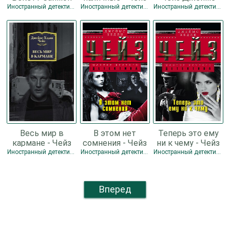
Джеймс Хедли
Хедли
Иностранный детектив / Детектив / Боевик
Иностранный детектив / Детектив
Иностранный детектив / Детектив
Весь мир в
В этом нет
Теперь это ему
кармане - Чейз
сомнения - Чейз
ни к чему - Чейз
Джеймс Хедли
Джеймс Хедли
Джеймс Хедли
Иностранный детектив / Детектив
Иностранный детектив / Детектив
Иностранный детектив / Детектив
Вперед