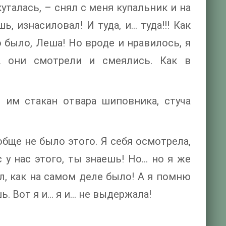
уталась, – снял с меня купальник и на
, изнасиловал! И туда, и… туда!!! Как
о было, Леша! Но вроде и нравилось, я
А они смотрели и смеялись. Как в
 им стакан отвара шиповника, стуча
бще не было этого. Я себя осмотрела,
 у нас этого, ты знаешь! Но… но я же
л, как на самом деле было! А я помню
ь. Вот я и… я и… не выдержала!