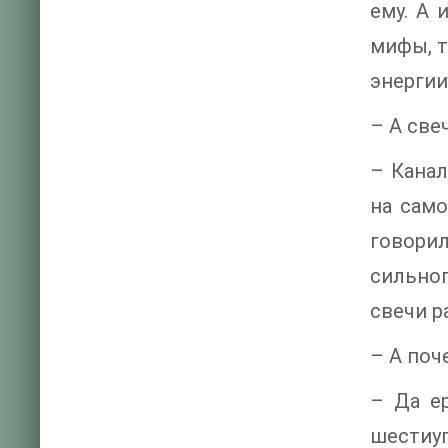
ему. А 
мифы, т
энергии
– А све
– Канал
на сам
говори
сильног
свечи р
– А поч
– Да е
шестиуг