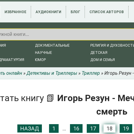
ИЗБРАННОЕ
АУДИОКНИГИ
БЛОГ
СПИСОК АВТОРОВ
НИЯ
ДОКУМЕНТАЛЬНЫЕ
РЕЛИГИЯ И ДУХОВНОСТ
НАУЧНЫЕ
ДЕТСКАЯ
ДРАМАТУРГИЯ
ЮМОР
ДОМ И СЕМЬЯ
ать онлайн
»
Детективы и Триллеры
»
Триллер
» Игорь Резун 
тать книгу 📗
Игорь Резун - Ме
смерть
НАЗАД
1
...
16
17
18
19