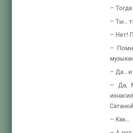
– Тогда
– Ты… т
– Нет! 
– Помн
музыкан
– Да… и
– Да, 
изнаси
Сатаной
– Как…
– А вот