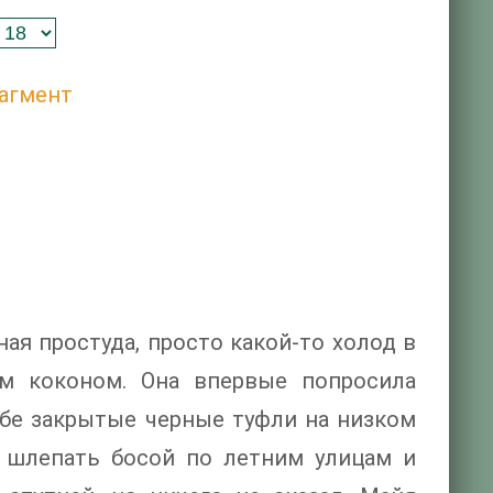
агмент
ая простуда, просто какой-то холод в
им коконом. Она впервые попросила
ебе закрытые черные туфли на низком
ет шлепать босой по летним улицам и