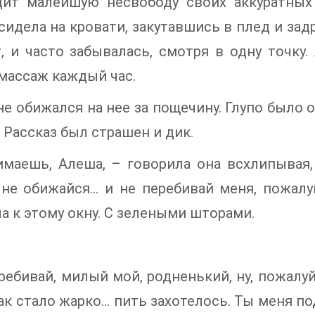
дит малейшую несвободу своих аккуратных 
сидела на кровати, закутавшись в плед и зад
, и часто забывалась, смотря в одну точку
массаж каждый час.
не обижался на нее за пощечину. Глупо было 
. Рассказ был страшен и дик.
маешь, Алеша, – говорила она всхлипывая, 
не обижайся… и не перебивай меня, пожалуй
а к этому окну. С зелеными шторами.
ребивай, милый мой, родненький, ну, пожалуй
ак стало жарко… пить захотелось. Ты меня под