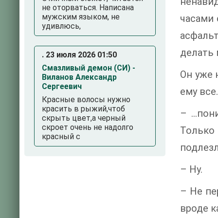
ненави
не оторваться. Написана
мужским языком, не
часами 
удивлюсь,
асфальт
делать 
. 23 июля 2026 01:50
Смазливый демон (СИ) -
Он уже 
Виланов Александр
Сергеевич
ему все
Красные волосы нужно
красить в рыжий,чтоб
– …пони
скрыть цвет,а черный
скроет очень не надолго
Только 
красный с
подлезл
– Ну.
– Не пе
вроде к