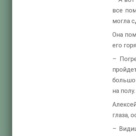
все пом
могла с
Она пом
его гор
– Погр
пройде
большой
на полу
Алексей
глаза, 
– Видиш