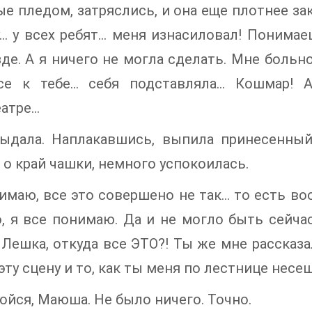
е пледом, затряслись, и она еще плотнее зак
у… у всех ребят… меня изнасиловал! Понимаешь
зде. А я ничего не могла сделать. Мне больн
се к тебе… себя подставляла… Кошмар! 
еатре…
рыдала. Наплакавшись, выпила принесенный
 о край чашки, немного успокоилась.
имаю, все это совершено не так… то есть воо
, я все понимаю. Да и не могло быть сейчас
Лешка, откуда все ЭТО?! Ты же мне рассказа
эту сцену и то, как ты меня по лестнице несеш
ойся, Маюша. Не было ничего. Точно.