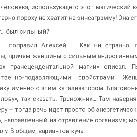
 человека, использующего этот магический ко
арно пороху не хватит на эннеаграмму! Она ег
т… был сильный?
 – поправил Алексей. – Как ни странно, 
ы, причем женщины с сильным андрогинным
лах трансцендентальной магии» описал. 
ственно-подавляющими свойствами. Же
ику именно с этим катализатором. Благовон
слову», так сказать. Треножник… Там навер
еру – тогда речь идет просто об энергетичес
р, направленный на отравление организма; мо
алу. В общем, вариантов куча.