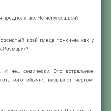
 я предполагаю. Не испугаешься?
орсистый край пледа тонкими, как у
к Розмари»?
. И не… физически. Это астральное
 тот, кого обычно называют чертом.
ля него это пара пустяков. Поэтому ты