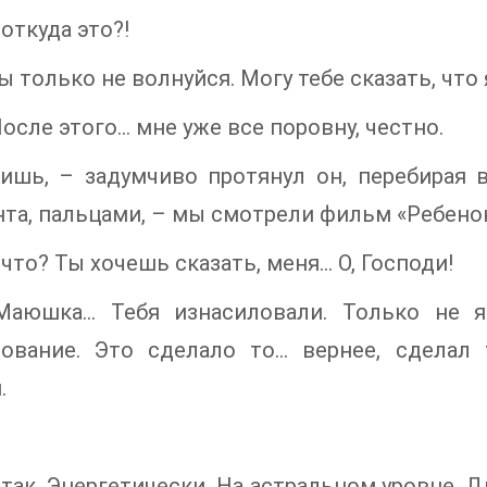
 откуда это?!
ы только не волнуйся. Могу тебе сказать, что
После этого… мне уже все поровну, честно.
ишь, – задумчиво протянул он, перебирая в
та, пальцами, – мы смотрели фильм «Ребено
 что? Ты хочешь сказать, меня… О, Господи!
Маюшка… Тебя изнасиловали. Только не я
лование. Это сделало то… вернее, сделал
.
 так. Энергетически. На астральном уровне. Д