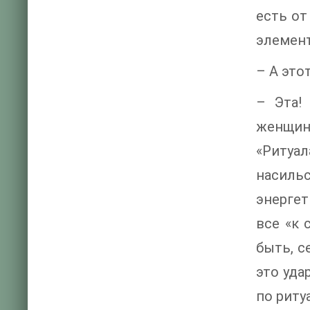
есть от
элемент
– А это
– Эта!
женщин
«Ритуа
насиль
энергет
все «к 
быть, с
это уда
по риту