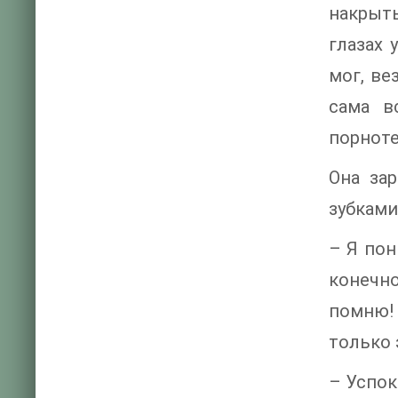
накрыты
глазах 
мог, ве
сама в
порнот
Она за
зубками
– Я пон
конечно
помню! 
только 
– Успок