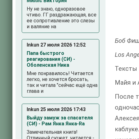
Миллс Виктория
Ну не знаю, одноразовое
чтиво. ГГ раздражающая, все
ее сопротивление это слезы
и валяние на
Боб Фиш
Inkun 27 июля 2026 12:52
Папа быстрого
Los Ang
реагирования (СИ) -
Оболенская Ника
Тексты
Мне понравилось! Читается
легко, не хочется бросать,
Майя и 
так и читала "сейчас ещё одна
глава и
После т
одноча
Inkun 25 июля 2026 17:43
Алексея
Выйду замуж за спасателя
(СИ) - Рам Янка Янка-Ra
каблуке
Замечательная книга!
Отличный сюжет, читается -