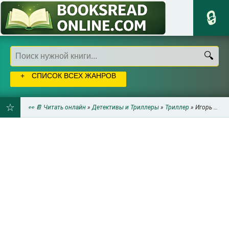
СПИСОК ВСЕХ ЖАНРОВ
👀 📔 Читать онлайн
»
Детективы и Триллеры
»
Триллер
» Игорь Резун - Мечи свою молнию даже в смерть
ДОБАВИТЬ
В
ЗАКЛАДКИ