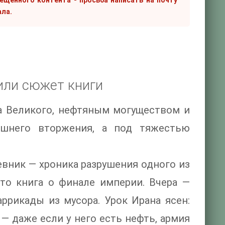
рещенного контента - просьба написать на почту
ала.
или сюжет книги
а Великого, нефтяным могуществом и
ешнего вторжения, а под тяжестью
евник — хроника разрушения одного из
то книга о финале империи. Вчера —
ррикады из мусора. Урок Ирана ясен:
— даже если у него есть нефть, армия