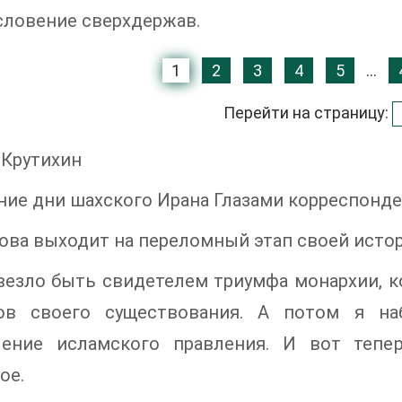
словение сверхдержав.
1
2
3
4
5
...
Перейти на страницу:
 Крутихин
ие дни шахского Ирана Глазами корреспонд
ова выходит на переломный этап своей истор
езло быть свидетелем триумфа монархии, ко
ов своего существования. А потом я на
ление исламского правления. И вот тепе
ое.