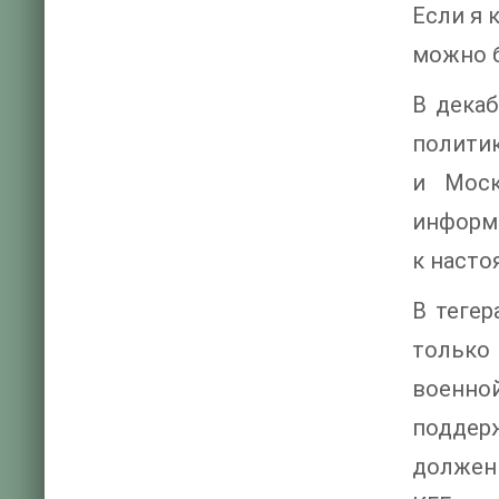
Если я 
можно б
В декаб
политик
и Моск
информа
к насто
В тегер
только
военной
поддерж
должен 