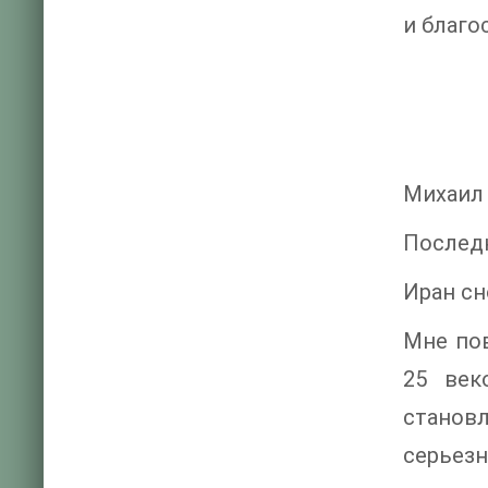
и благо
Михаил
Последн
Иран сн
Мне пов
25 век
станов
серьезн