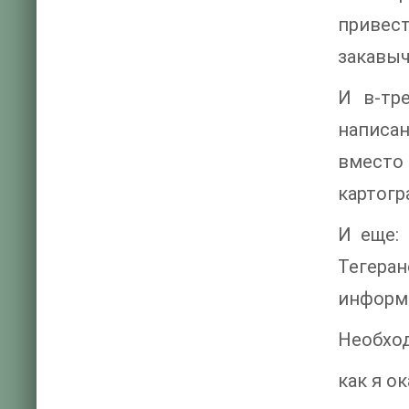
привес
закавыч
И в-тр
написа
вместо
картогр
И еще:
Тегера
информа
Необход
как я о