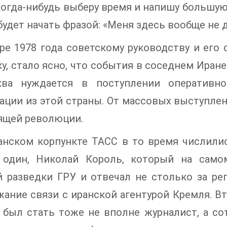
когда-нибудь выберу время и напишу большую 
удет начать фразой: «Меня здесь вообще не 
ре 1978 года советскому руководству и ег
у, стало ясно, что события в соседнем Иране
ва нуждается в поступлении оперативн
ции из этой страны. От массовых выступле
ящей революции.
анском корпункте ТАСС в то время числилис
 один, Николай Король, который на само
 разведки ГРУ и отвечал не столько за ре
ание связи с иранской агентурой Кремля. 
был стать тоже не вполне журналист, а со