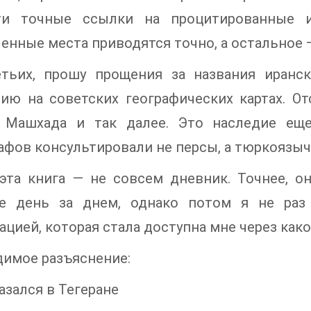
ти точные ссылки на процитированные и
енные места приводятся точно, а остальное 
етьих, прошу прощения за названия иранс
нию на советских географических картах. 
 Машхада и так далее. Это наследие еще
афов консультировали не персы, а тюркоязы
 эта книга — не совсем дневник. Точнее, о
не день за днем, однако потом я не раз
цией, которая стала доступна мне через како
имое разъяснение:
казался в Тегеране