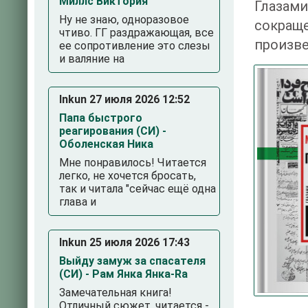
Миллс Виктория
Глазами
Ну не знаю, одноразовое
сокращ
чтиво. ГГ раздражающая, все
произве
ее сопротивление это слезы
и валяние на
Inkun 27 июля 2026 12:52
Папа быстрого
реагирования (СИ) -
Оболенская Ника
Мне понравилось! Читается
легко, не хочется бросать,
3
4
5
так и читала "сейчас ещё одна
глава и
Inkun 25 июля 2026 17:43
Выйду замуж за спасателя
(СИ) - Рам Янка Янка-Ra
Замечательная книга!
Отличный сюжет, читается -