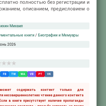
есплатно полностью без регистрации и
ржанием, описанием, предисловием о
ихин Михаил
ументальные книги
/
Биографии и Мемуары
юнь 2026
FB
TW
WA
VB
PT
VK
 может содержать контент только для
ля несовершеннолетних чтение данного контента
сли в книге присутствует наличие пропаганды