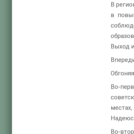
В регио
в повы
соблюд
образо
Выход и
Впереди
Обгоняя
Во-пер
советск
местах,
Надеюсь
Во-втор