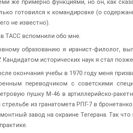
еми же примерно функциями, но он, как сказ
лько готовился к командировке (о содержан
его не известно).
 в ТАСС вспомнили обо мне.
овному образованию я иранист-филолог, вы
. Кандидатом исторических наук я стал позже, 
осле окончания учебы в 1970 году меня призв
оенным переводчиком с советскими специа
тровую пушку М-46 в артиллерийско-ракетн
 стрельбе из гранатомета РПГ-7 в бронетанко
монтный завод на окраине Тегерана. Так что 
 практике.