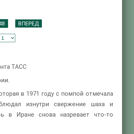
48
ВПЕРЕД
ента ТАСС
ии.
торая в 1971 году с помпой отмечала
блюдал изнутри свержение шаха и
рь в Иране снова назревает что-то