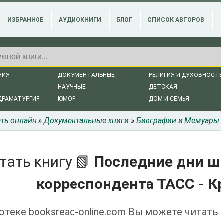
ИЗБРАННОЕ
АУДИОКНИГИ
БЛОГ
СПИСОК АВТОРОВ
НИЯ
ДОКУМЕНТАЛЬНЫЕ
РЕЛИГИЯ И ДУХОВНОСТ
НАУЧНЫЕ
ДЕТСКАЯ
ДРАМАТУРГИЯ
ЮМОР
ДОМ И СЕМЬЯ
ать онлайн
»
Документальные книги
»
Биографии и Мемуары
тать книгу 📗
Последние дни ша
корреспондента ТАСС - К
отеке booksread-online.com Вы можете читать