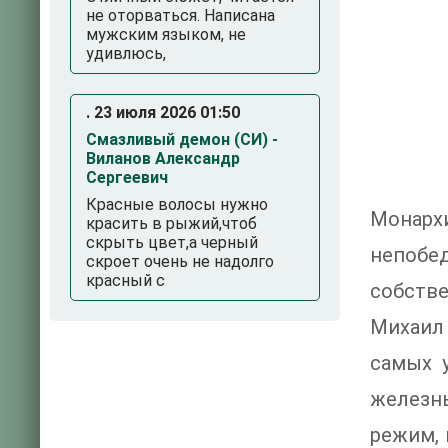
не оторваться. Написана
мужским языком, не
удивлюсь,
. 23 июля 2026 01:50
Смазливый демон (СИ) -
Виланов Александр
Сергеевич
Красные волосы нужно
Монарх
красить в рыжий,чтоб
скрыть цвет,а черный
непобе
скроет очень не надолго
красный с
собстве
Михаил 
самых 
железны
режим, 