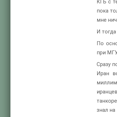
КГБ с т
пока то
мне нич
И тогда
По осн
при МГУ
Сразу п
Иран в
миллиме
иранцев
танкоре
знал на