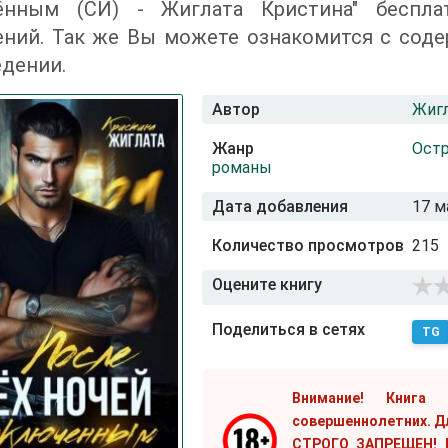
ённым (СИ) - Жиглата Кристина" беспла
ений. Так же Вы можете ознакомится с соде
дении.
Автор
Жигл
Жанр
Ост
романы
Дата добавления
17 м
Количество просмотров
215
Оцените книгу
Поделиться в сетях
TG
Внимание! Книга
совершеннолетних. Д
СТРОГО ЗАПРЕЩЕН! Е