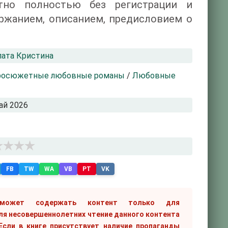
тно полностью без регистрации и
ржанием, описанием, предисловием о
ата Кристина
росюжетные любовные романы
/
Любовные
ай 2026
FB
TW
WA
VB
PT
VK
 может содержать контент только для
ля несовершеннолетних чтение данного контента
сли в книге присутствует наличие пропаганды