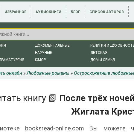
ИЗБРАННОЕ
АУДИОКНИГИ
БЛОГ
СПИСОК АВТОРОВ
НИЯ
ДОКУМЕНТАЛЬНЫЕ
РЕЛИГИЯ И ДУХОВНОСТ
НАУЧНЫЕ
ДЕТСКАЯ
ДРАМАТУРГИЯ
ЮМОР
ДОМ И СЕМЬЯ
ать онлайн
»
Любовные романы
»
Остросюжетные любовны
итать книгу 📗
После трёх ноче
Жиглата Крис
иотеке booksread-online.com Вы можете 