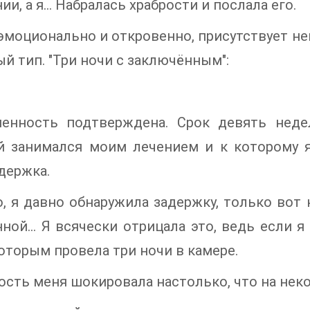
ии, а я… Набралась храбрости и послала его.
эмоционально и откровенно, присутствует не
й тип. "Три ночи с заключённым":
менность подтверждена. Срок девять неде
й занимался моим лечением и к которому я 
держка.
, я давно обнаружила задержку, только вот н
ной… Я всячески отрицала это, ведь если я 
которым провела три ночи в камере.
ость меня шокировала настолько, что на неко