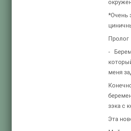
окружен
*Очень 
циничны
Пролог
- Бере
которы
меня за
Конечно
беремен
зэка с 
Эта нов