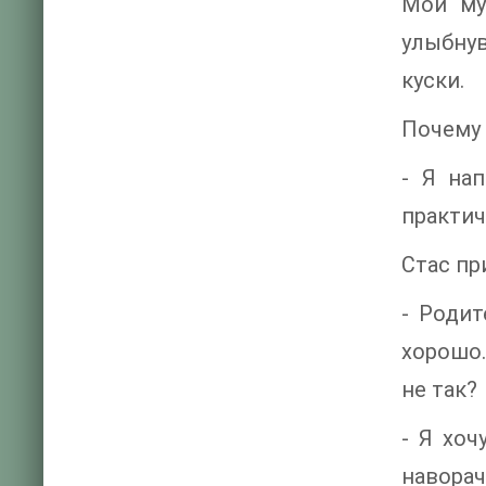
Мой му
улыбнув
куски.
Почему 
- Я на
практич
Стас пр
- Родит
хорошо.
не так?
- Я хоч
наворач