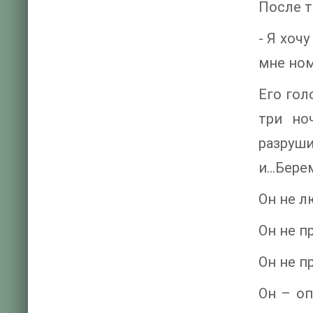
После т
- Я хоч
мне ном
Его гол
три но
разруш
и…Берем
Он не л
Он не п
Он не п
Он – оп