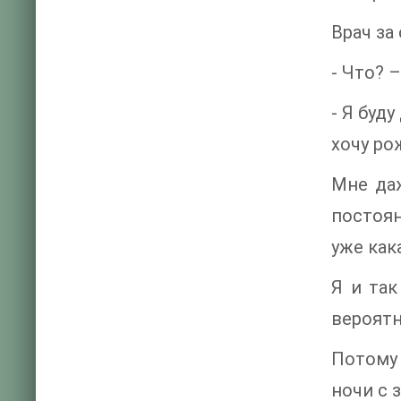
Врач за
- Что? 
- Я буд
хочу ро
Мне даж
постоян
уже как
Я и так
вероятн
Потому 
ночи с 