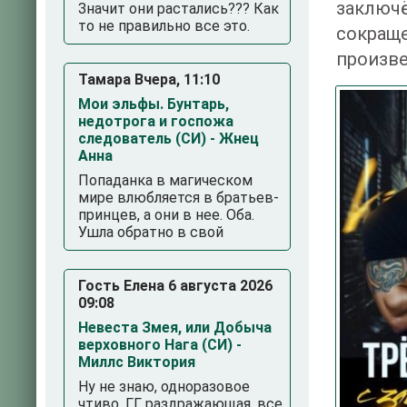
заключ
Значит они растались??? Как
то не правильно все это.
сокращ
произве
Тамара Вчера, 11:10
Мои эльфы. Бунтарь,
недотрога и госпожа
следователь (СИ) - Жнец
Анна
Попаданка в магическом
мире влюбляется в братьев-
принцев, а они в нее. Оба.
Ушла обратно в свой
3
4
5
Гость Елена 6 августа 2026
09:08
Невеста Змея, или Добыча
верховного Нага (СИ) -
Миллс Виктория
Ну не знаю, одноразовое
чтиво. ГГ раздражающая, все