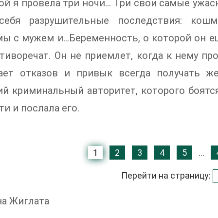
й я провела три ночи… Три свои самые ужас
себя разрушительные последствия: кошм
ы с мужем и…Беременность, о которой он ещ
тиворечат. Он не приемлет, когда к нему пр
ает отказов и привык всегда получать ж
й криминальный авторитет, которого боятся
ти и послала его.
1
2
3
4
5
...
Перейти на страницу:
на Жиглата