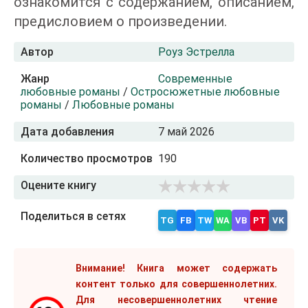
ознакомится с содержанием, описанием,
предисловием о произведении.
Автор
Роуз Эстрелла
Жанр
Современные
любовные романы
/
Остросюжетные любовные
романы
/
Любовные романы
Дата добавления
7 май 2026
Количество просмотров
190
Оцените книгу
Поделиться в сетях
TG
FB
TW
WA
VB
PT
VK
Внимание! Книга может содержать
контент только для совершеннолетних.
Для несовершеннолетних чтение