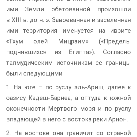
ими Земли обетованной произошли
в XIII в. до н. э. Завоеванная и заселенная
ими территория именуется на иврите
«Тхум олей Мицраим» («Пределы
поднявшихся из Египта»). Согласно
талмудическим источникам ее границы
были следующими:
1. На юге – по руслу эль-Ариш, далее к
оазису Кадеш-Барнеа, а оттуда к южной
оконечности Мертвого моря и по руслу
впадающей в него с востока реки Арнон.
2. На востоке она граничит со страной