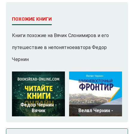
ПОХОЖИЕ КНИГИ
Книги похожие на Вячик Слонимиров и его
путешествие в непонятноеавтора Федор
Чернин
Федор Чернин -
Вячик
Велвл Чернин -