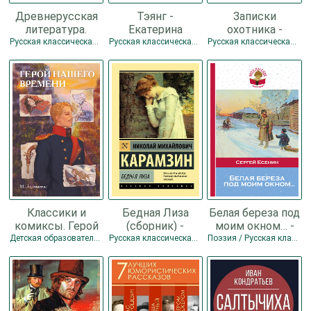
Древнерусская
Тэянг -
Записки
литература.
Екатерина
охотника -
Вечные истории
Соболь
Тургенев Иван
Русская классическая проза
Русская классическая проза
Русская классическая проза
- Коллектив
Сергеевич
авторов
Классики и
Бедная Лиза
Белая береза под
комиксы. Герой
(сборник) -
моим окном… -
нашего времени
Карамзин
Есенин Сергей
Детская образовательная литература / Русская классическая проза
Русская классическая проза
Поэзия / Русская классическая проза
- Лермонтов
Николай
Александрович
Михаил Юрьевич
Михайлович