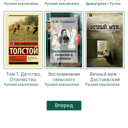
Поединок. Олеся
Александр
Николаевич
Русская классическая проза
Русская классическая проза / Классическая проза
Драматургия / Русская классическая проза
- Куприн
Иванович
Александр
Иванович
Том 1. Детство,
Воспоминания
Вечный муж -
Отрочество,
сельского
Достоевский
Юность -
учителя -
Федор
Русская классическая проза
Русская классическая проза
Русская классическая проза
Толстой Лев
Станюкович
Михайлович
Николаевич
Константин
Михайлович
Вперед
Л.Нельмин, М.