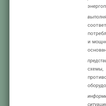
энергоп
выполн
соотве
потребл
и мощно
основан
предста
схемы
против
оборудо
информ
ситуаци