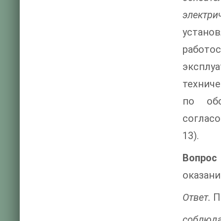
электри
устано
работо
эксплу
технич
по об
соглас
13).
Вопрос 
оказани
Ответ.
П
соблюд