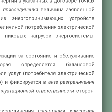
нергии в указанных в договоре точках
о присоединения
величина заявленной
з энергопринимающих устройств
 величиной потребления электрической
 пиковых нагрузок энергосистемы,
изации за состояние и обслуживание
торая определяется балансовой
ля услуг (потребителя электрической
р) и фиксируется в
акте разграничения
сплуатационной ответственности
сторон,
рисоединения
средствами измерения