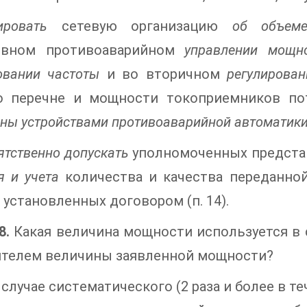
ировать
сетевую организацию
об объеме
ивном противоаварийном
управлении мощн
овании частоты
и во вторичном
регулирова
о перечне и мощности токоприемников по
ны устройствами противоаварийной автоматики
ятственно допускать
уполномоченных предста
я и учета
количества и качества переданной
, установленных договором (п. 14).
8.
Какая величина мощности используется в 
ителем величины заявленной мощности?
случае систематического (2 раза и более в 