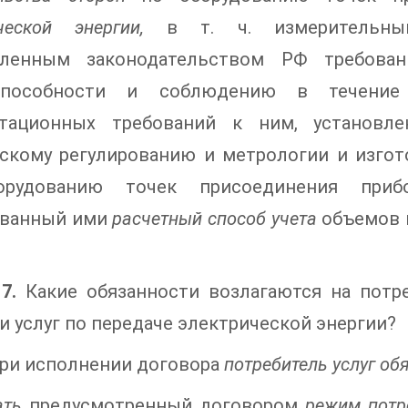
ческой энергии,
в т. ч. измерительным
вленным законодательством РФ требова
способности и соблюдению в течение
атационных требований к ним, установл
ескому регулированию и метрологии и изго
орудованию точек присоединения приб
ованный ими
расчетный способ учета
объемов п
7.
Какие обязанности возлагаются на потр
и услуг по передаче электрической энергии?
ри исполнении договора
потребитель услуг об
ать
предусмотренный договором
режим потр