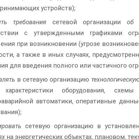
ринимающих устройств);
ять требования
сетевой организации
об 
тствии с утвержденными графиками огра
ения при возникновении (угрозе возникнове
сти, а также в иных случаях, предусмотрен
ия для введения полного или частичного ог
влять
в сетевую организацию
технологическу
, характеристики оборудования, схем
оаварийной автоматики, оперативные данны
вания);
ировать
сетевую организацию в установле
ях
на энергетических объектах, плановом, те