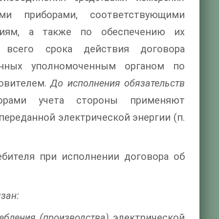
и приборами, соответствующими
ниям, а также по обеспечению их
 всего срока действия договора
енных уполномоченным органом по
товителем.
До исполнения обязательств
орами учета стороны применяют
ереданной электрической энергии (п.
ебителя при исполнении договора об
язан:
ебления (производства)
электрической