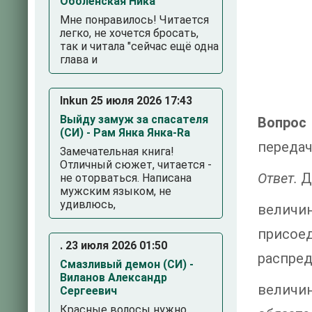
Оболенская Ника
Мне понравилось! Читается
легко, не хочется бросать,
так и читала "сейчас ещё одна
глава и
Inkun 25 июля 2026 17:43
Выйду замуж за спасателя
Вопрос 
(СИ) - Рам Янка Янка-Ra
передач
Замечательная книга!
Отличный сюжет, читается -
Ответ.
Д
не оторваться. Написана
мужским языком, не
удивлюсь,
велич
присоед
. 23 июля 2026 01:50
распред
Смазливый демон (СИ) -
Виланов Александр
величи
Сергеевич
Красные волосы нужно