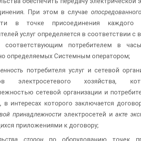
льства обеспечить передачу электрической э
динения. При этом в случае
опосредованног
сти в точке присоединения каждого и
телей услуг определяется в соответствии с
и соответствующим потребителем в часы
но определяемых Системным оператором;
венность
потребителя услуг и сетевой орган
тов электросетевого хозяйства, ко
ежностью сетевой организации и потребите
, в интересах которого заключается догово
вой принадлежности
электросетей и
акте эк
ихся приложениями к договору;
льства сторон
по оборудованию точек п