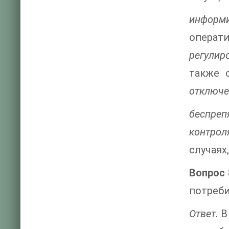
информ
операт
регулир
также 
отключе
беспреп
контрол
случаях
Вопрос 
потреб
Ответ.
В 