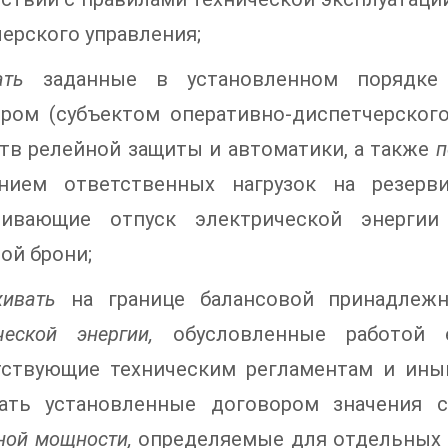
ерского управления;
ать
заданные в установленном порядке 
ором (субъектом оперативно-диспетчерског
тв релейной защиты и автоматики, а также
п
нием ответственных нагрузок на резерв
чивающие отпуск электрической энергии
ой брони;
живать
на границе балансовой принадлеж
ческой энергии,
обусловленные работой е
тствующие техническим регламентам и иным
ать установленные договором значения
ной мощности,
определяемые для отдельных 