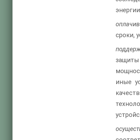
энергии
оплачив
сроки, 
поддерж
защиты
мощнос
иные у
качест
технол
устройс
осущес
соответ