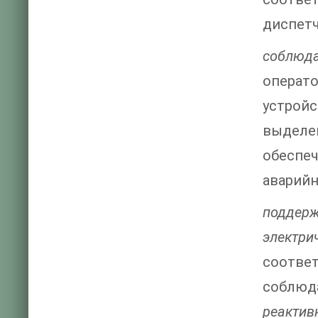
диспетч
соблюд
операт
устройс
выделе
обеспе
аварийн
поддер
электри
соотве
соблюд
реактив