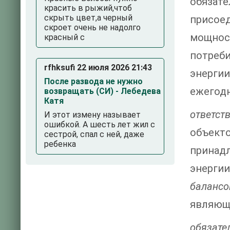
обязате
красить в рыжий,чтоб
скрыть цвет,а черный
присое
скроет очень не надолго
мощно
красный с
потреби
rfhksufi 22 июля 2026 21:43
энерги
После развода не нужно
ежегод
возвращать (СИ) - Лебедева
Катя
ответст
И этот измену называет
ошибкой. А шесть лет жил с
объек
сестрой, спал с ней, даже
ребенка
принадл
энергии
балансо
являющ
обязате