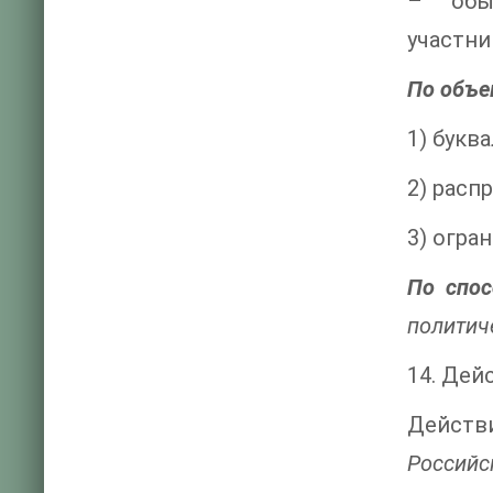
– обы
участн
По объе
1) букв
2) расп
3) огра
По спос
политич
14. Дей
Действи
Российс