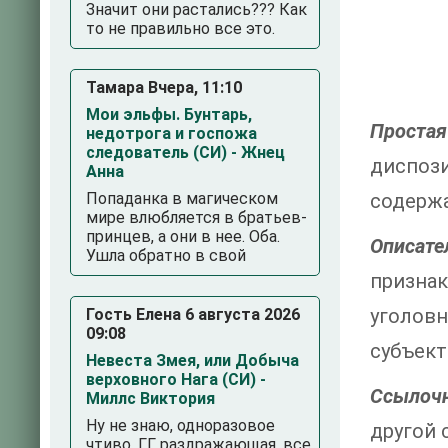
Значит они растались??? Как
то не правильно все это.
Тамара Вчера, 11:10
Мои эльфы. Бунтарь,
Простая
недотрога и госпожа
следователь (СИ) - Жнец
диспоз
Анна
Попаданка в магическом
содержа
мире влюбляется в братьев-
принцев, а они в нее. Оба.
Описате
Ушла обратно в свой
призна
уголов
Гость Елена 6 августа 2026
09:08
субъект
Невеста Змея, или Добыча
верховного Нага (СИ) -
Ссылочн
Миллс Виктория
Ну не знаю, одноразовое
другой 
чтиво. ГГ раздражающая, все