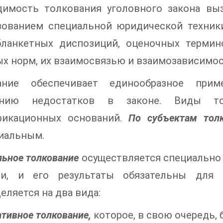
димость толкования уголовного закона вы
зованием специальной юридической техник
бланкетных диспозиций, оценочных термино
х норм, их взаимосвязью и взаимозависимос
ание обеспечивает единообразное прим
нению недостатков в законе. Виды то
фикационных оснований.
По субъектам тол
иальным.
ьное толкование
осуществляется специально
ми, и его результаты обязательны для 
еляется на два вида:
тивное толкование,
которое, в свою очередь, 