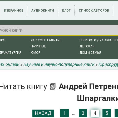
ИЗБРАННОЕ
АУДИОКНИГИ
БЛОГ
СПИСОК АВТОРОВ
НИЯ
ДОКУМЕНТАЛЬНЫЕ
РЕЛИГИЯ И ДУХОВНОСТ
НАУЧНЫЕ
ДЕТСКАЯ
ДРАМАТУРГИЯ
ЮМОР
ДОМ И СЕМЬЯ
ать онлайн
»
Научные и научно-популярные книги
»
Юриспруд
Читать книгу 📗
Андрей Петренк
Шпаргалк
НАЗАД
1
...
3
4
5