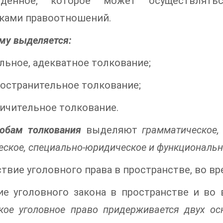
денное, которое может осуществлять
иками правоотношений.
му выделяется:
альное, адекватное толкование;
ространительное толкование;
ничительное толкование.
обам толкования
выделяют
грамматическое, 
еское, специально-юридическое и функциональн
ствие уголовного права в пространстве, во в
е уголовного закона в пространстве и во 
кое уголовное право придерживается двух ос