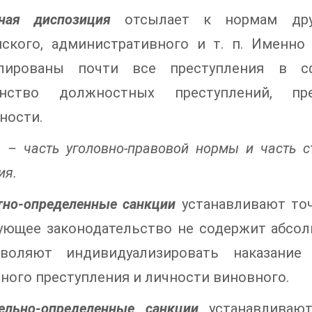
тная диспозиция
отсылает к нормам друг
нского, административного и т. п. Именн
лированы почти все преступления в сф
нство должностных преступлений, пр
ности.
 – часть уголовно-правовой нормы и часть 
ия.
но-определенные санкции
устанавливают точ
ующее законодательство не содержит абсол
воляют индивидуализировать наказание
ного преступления и личности виновного.
ельно-определенные санкции
устанавливают