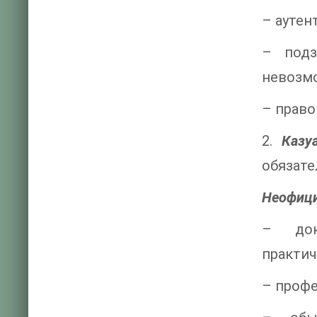
– аутен
– подз
невозм
– право
2.
Казу
обязате
Неофици
– док
практич
– профе