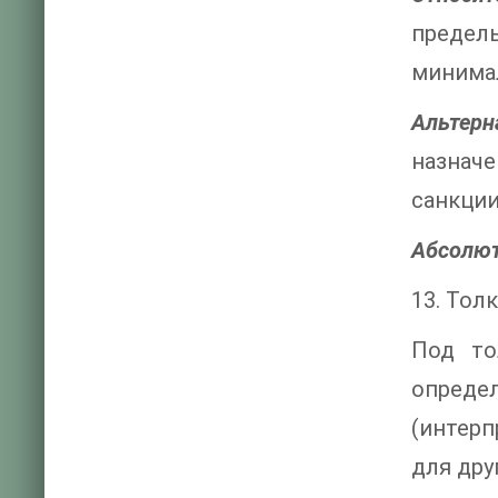
пределы
минимал
Альтерн
назначе
санкции
Абсолют
13. Тол
Под то
опреде
(интерп
для дру