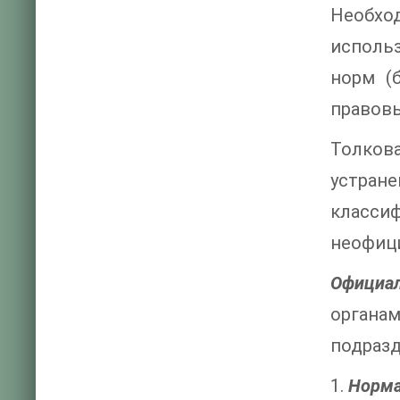
Необхо
исполь
норм (
правовы
Толков
устра
класси
неофиц
Официал
органа
подразд
1.
Норма