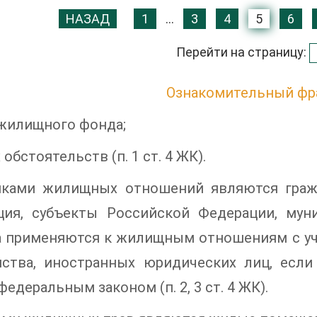
НАЗАД
1
...
3
4
5
6
Перейти на страницу:
Ознакомительный фр
 жилищного фонда;
 обстоятельств (п. 1 ст. 4 ЖК).
иками жилищных отношений являются гражд
ция, субъекты Российской Федерации, мун
а применяются к жилищным отношениям с уча
нства, иностранных юридических лиц, есл
федеральным законом (п. 2, 3 ст. 4 ЖК).