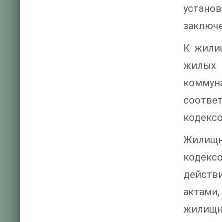
устано
заключе
К жили
жилых 
коммун
соотве
кодексо
Жилищн
кодекс
действ
актами
жилищны