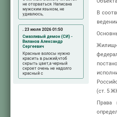
Объекта
не оторваться. Написана
мужским языком, не
В соот
удивлюсь,
ведении
. 23 июля 2026 01:50
Основн
Смазливый демон (СИ) -
Виланов Александр
Жилищн
Сергеевич
Красные волосы нужно
федера
красить в рыжий,чтоб
постан
скрыть цвет,а черный
скроет очень не надолго
исполн
красный с
Россий
(ст. 5 Ж
Права 
определ