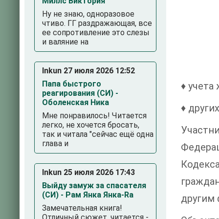
Миллс Виктория
Ну не знаю, одноразовое
чтиво. ГГ раздражающая, все
ее сопротивление это слезы
и валяние на
Inkun 27 июля 2026 12:52
Папа быстрого
♦ учета
реагирования (СИ) -
Оболенская Ника
♦ других
Мне понравилось! Читается
легко, не хочется бросать,
Участн
так и читала "сейчас ещё одна
глава и
Федера
Кодекс
Inkun 25 июля 2026 17:43
гражда
Выйду замуж за спасателя
(СИ) - Рам Янка Янка-Ra
другим 
Замечательная книга!
Отличный сюжет, читается -