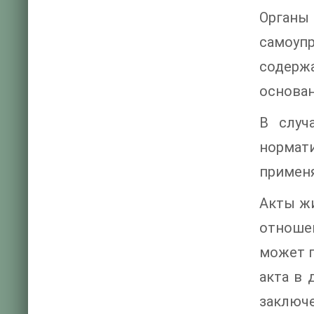
Органы
самоуп
содерж
основан
В случ
нормат
применя
Акты ж
отношен
может 
акта в 
заключ