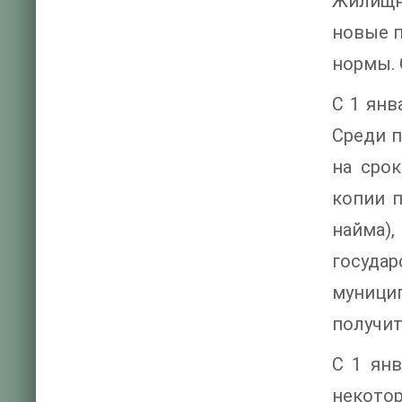
Жилищн
новые п
нормы. 
С 1 янв
Среди п
на сро
копии п
найма)
госуда
муници
получит
С 1 янв
некотор