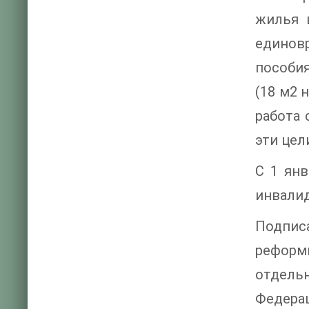
жилья 
единов
пособи
(18 м2 
работа 
эти цел
С 1 ян
инвалид
Подпис
реформ
отдель
Федера