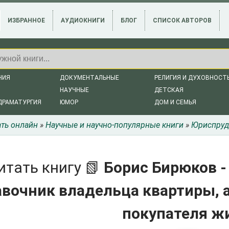
ИЗБРАННОЕ
АУДИОКНИГИ
БЛОГ
СПИСОК АВТОРОВ
НИЯ
ДОКУМЕНТАЛЬНЫЕ
РЕЛИГИЯ И ДУХОВНОСТ
НАУЧНЫЕ
ДЕТСКАЯ
ДРАМАТУРГИЯ
ЮМОР
ДОМ И СЕМЬЯ
ать онлайн
»
Научные и научно-популярные книги
»
Юриспруд
итать книгу 📗
Борис Бирюков 
авочник владельца квартиры, 
покупателя ж