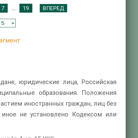
7
...
19
ВПЕРЕД
агмент
ане, юридические лица, Российская
иципальные образования. Положения
стием иностранных граждан, лиц без
и иное не установлено Кодексом или