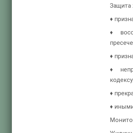
Защита 
♦ призн
♦ восс
пресече
♦ призн
♦ непр
кодексу
♦ прекр
♦ иными
Монито