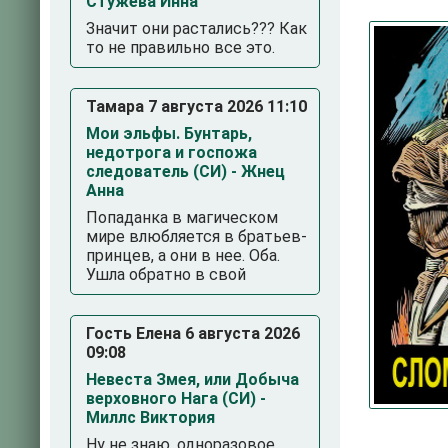
Стужева Инна
Значит они растались??? Как
то не правильно все это.
Тамара 7 августа 2026 11:10
Мои эльфы. Бунтарь,
недотрога и госпожа
следователь (СИ) - Жнец
Анна
3
4
5
Попаданка в магическом
мире влюбляется в братьев-
принцев, а они в нее. Оба.
Ушла обратно в свой
Гость Елена 6 августа 2026
09:08
Невеста Змея, или Добыча
верховного Нага (СИ) -
Миллс Виктория
Ну не знаю, одноразовое