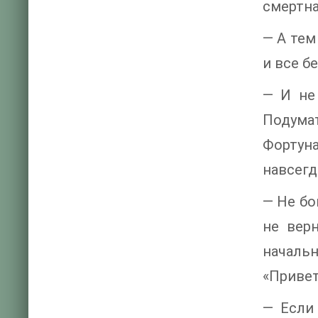
смертна
— А тем
и все бе
— И не 
Подумат
Фортун
навсегда
— Не бо
не вер
начальн
«Привет
— Если