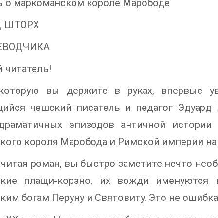
ь о маркоманском короле Марободе
Д ШТОРХ
ЕВОДЧИКА
 читатель!
 которую вы держите в руках, впервые ув
ийся чешский писатель и педагог Эдуард 
драматичных эпизодов античной истории 
кого короля Маробода и Римской империи на
 читая роман, вы быстро заметите нечто нео
ские плащи-корзно, их вожди именуются 
ким богам Перуну и Святовиту. Это не ошибка