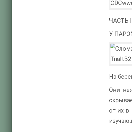
ЧАСТЬ I
У ПАРО
На бере
Они не
скрывае
от их в
изучаю