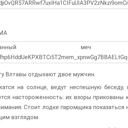
МА
гу Влтавы отдыхают двое мужчин.
жатся на солнце, ведут неспешную беседу, 
тся настороженность: их взоры прикованы к
нимания. Стоит лодке паромщика показаться н
щим взглядом.