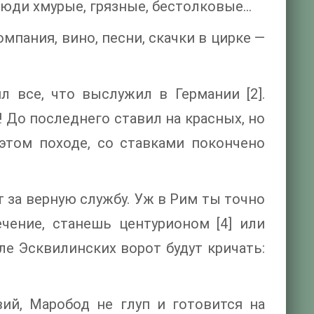
люди хмурые, грязные, бестолковые...
мпания, вино, песни, скачки в цирке —
л все, что выслужил в Германии [2].
 До последнего ставил на красных, но
этом походе, со ставками покончено
 за верную службу. Уж в Рим ты точно
чение, станешь центурионом [4] или
ле Эсквилинских ворот будут кричать:
ий, Маробод не глуп и готовится на