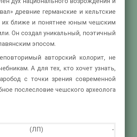
илен дух национального возрождения и
вал» древние германские и кельтские
ь их ближе и понятнее юным чешским
мли. Он создал уникальный, поэтичный
славянским эпосом.
неповторимый авторский колорит, не
бникам. А для тех, кто хочет узнать,
аробод с точки зрения современной
обное послесловие чешского археолога