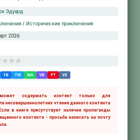
рх Эдуард
ключения
/
Исторические приключения
арт 2026
FB
TW
WA
VB
PT
VK
 может содержать контент только для
ля несовершеннолетних чтение данного контента
сли в книге присутствует наличие пропаганды
рещенного контента - просьба написать на почту
ала.