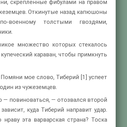
ни, скрепленные фибулами на правом
чужеземцев. Откинутые назад капюшоны
о-военному толстыми гвоздями,
ники.
ликое множество которых стекалось
 купеческий караван, чтобы примкнуть
Помяни мое слово, Тиберий [1] успеет
один из чужеземцев.
о — повиноваться, — отозвался второй
зависит, куда Тиберий направит удар.
 нраву эта варварская страна? Тоска