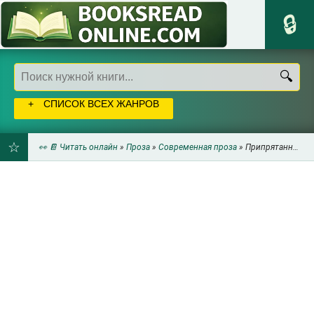
СПИСОК ВСЕХ ЖАНРОВ
👀 📔 Читать онлайн
»
Проза
»
Современная проза
» Припрятанные повести - Левитин Михаил
ДОБАВИТЬ
В
ЗАКЛАДКИ