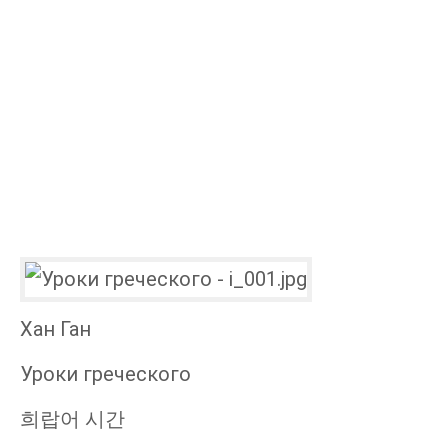
Хан Ган
Уроки греческого
희랍어 시간