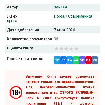
Автор
Хан Ган
Жанр
Проза
/
Современная
проза
Дата добавления
7 март 2026
Количество просмотров
96
Оцените книгу
Поделиться в сетях
TG
FB
TW
WA
VB
PT
VK
Внимание! Книга может содержать
контент только для совершеннолетних.
Для несовершеннолетних чтение
данного контента СТРОГО ЗАПРЕЩЕН!
Если в книге присутствует наличие
пропаганды ЛГБТ и другого,