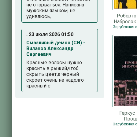
не оторваться. Написана
мужским языком, не
Роберто
удивлюсь,
Набросок
Лало
. 23 июля 2026 01:50
Смазливый демон (СИ) -
Виланов Александр
Сергеевич
Красные волосы нужно
красить в рыжий,чтоб
скрыть цвет,а черный
скроет очень не надолго
красный с
Геркус
Прош
многокр