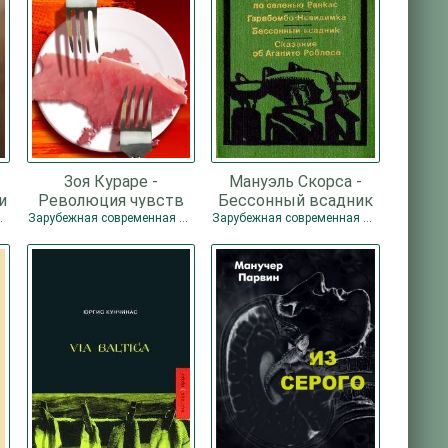
Зоя Кураре -
Мануэль Скорса -
и
Революция чувств
Бессонный всадник
ная проза
Зарубежная современная проза
Зарубежная современная проза