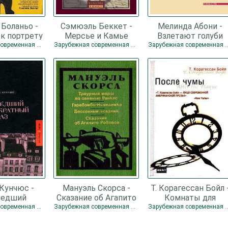
 Боланьо -
Сэмюэль Беккет -
Мелинда Абони -
 к портрету
Мерсье и Камье
Взлетают голуби
 Куры
Зарубежная современная проза
Зарубежная современная проза
Зарубежная современ
 Кунчюс -
Мануэль Скорса -
Т. Корагессан Бойл 
едший
Сказание об Агапито
Комнаты для
атный раз
Роблесе
подглядывания
Зарубежная современная проза
Зарубежная современная проза
Зарубежная современ