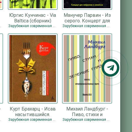
Юргис Кунчинас - Via
Манучер Парвин - Из
Baltica (сборник)
серого. Концерт для
нейронов и синапсов
ная проза
Зарубежная современная проза
Зарубежная современная проза
-
Курт Брахарц - Исав
Михаил Ландбург -
насытившийся.
Пиво, стихи и
Записки циничного
зеленые глаза
ная проза
Зарубежная современная проза
Зарубежная современная проза
гурмана
(сборник)