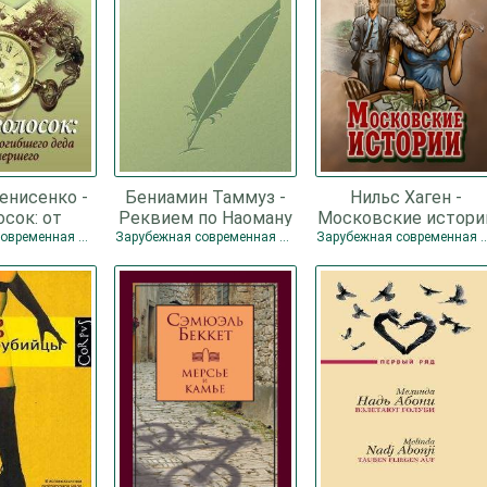
енисенко -
Бениамин Таммуз -
Нильс Хаген -
осок: от
Реквием по Наоману
Московские истори
го деда до
Зарубежная современная проза
Зарубежная современная проза
Зарубежная современ
ршего