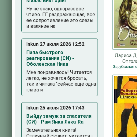
Миллс Виктория
Ну не знаю, одноразовое
чтиво. ГГ раздражающая, все
ее сопротивление это слезы
и валяние на
Inkun 27 июля 2026 12:52
Папа быстрого
Лариса Д
реагирования (СИ) -
Отгол
Оболенская Ника
погибше
Мне понравилось! Читается
уме
легко, не хочется бросать,
так и читала "сейчас ещё одна
глава и
Inkun 25 июля 2026 17:43
Выйду замуж за спасателя
(СИ) - Рам Янка Янка-Ra
Замечательная книга!
Отличный сюжет, читается -