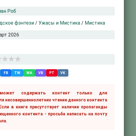
ан Роб
дское фэнтези
/
Ужасы и Мистика
/
Мистика
арт 2026
FB
TW
WA
VB
PT
VK
 может содержать контент только для
ля несовершеннолетних чтение данного контента
сли в книге присутствует наличие пропаганды
рещенного контента - просьба написать на почту
ала.