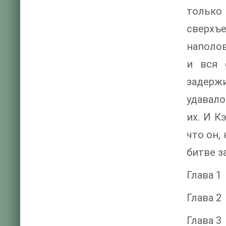
тольк
сверхъ
наполов
и вся 
задерж
удавало
их. И К
что он,
битве з
Глава 1
Глава 2
Глава 3