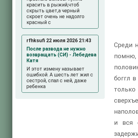
красить в рыжий,чтоб
скрыть цвет,а черный
скроет очень не надолго
красный с
rfhksufi 22 июля 2026 21:43
Среди н
После развода не нужно
возвращать (СИ) - Лебедева
помню, 
Катя
полови
И этот измену называет
ошибкой. А шесть лет жил с
боггл в
сестрой, спал с ней, даже
ребенка
тольк
сверхъ
наполов
и вся 
задерж