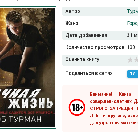
Автор
Турм
Жанр
Горо
Дата добавления
31 м
Количество просмотров
133
Оцените книгу
Поделиться в сетях
TG
Внимание! Книга
совершеннолетних. Д
СТРОГО ЗАПРЕЩЕН! Е
ЛГБТ и другого, зап
для удаления матери