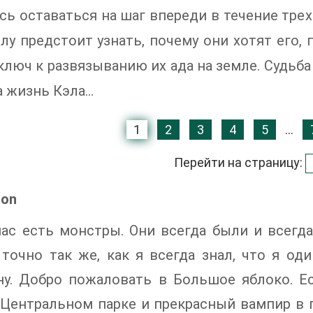
сь оставаться на шаг впереди в течение трех
элу предстоит узнать, почему они хотят его, 
 ключ к развязыванию их ада на земле. Судьб
а жизнь Кэла…
1
2
3
4
5
...
Перейти на страницу:
ion
ас есть монстры. Они всегда были и всегда б
точно так же, как я всегда знал, что я один
ну. Добро пожаловать в Большое яблоко. Е
 Центральном парке и прекрасный вампир в п