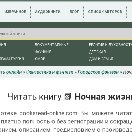
ИЗБРАННОЕ
АУДИОКНИГИ
БЛОГ
СПИСОК АВТОРОВ
НИЯ
ДОКУМЕНТАЛЬНЫЕ
РЕЛИГИЯ И ДУХОВНОСТ
НАУЧНЫЕ
ДЕТСКАЯ
ДРАМАТУРГИЯ
ЮМОР
ДОМ И СЕМЬЯ
ать онлайн
»
Фантастика и фэнтези
»
Городское фэнтези
» Ноч
Читать книгу 📗
Ночная жизнь
отеке booksread-online.com Вы можете чита
сплатно полностью без регистрации и сокращ
нием, описанием, предисловием о произведе