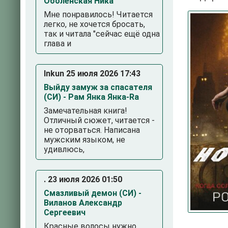
Оболенская Ника
Мне понравилось! Читается
легко, не хочется бросать,
так и читала "сейчас ещё одна
глава и
Inkun 25 июля 2026 17:43
Выйду замуж за спасателя
(СИ) - Рам Янка Янка-Ra
3
4
5
Замечательная книга!
Отличный сюжет, читается -
не оторваться. Написана
мужским языком, не
удивлюсь,
. 23 июля 2026 01:50
Смазливый демон (СИ) -
Виланов Александр
Сергеевич
Красные волосы нужно