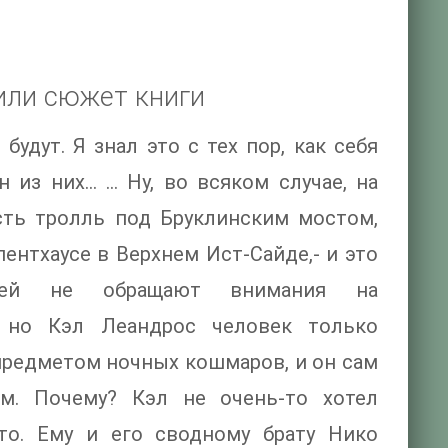
или сюжет книги
удут. Я знал это с тех пор, как себя
 из них… ... Ну, во всяком случае, на
сть тролль под Бруклинским мостом,
ентхаусе в Верхнем Ист-Сайде,- и это
юдей не обращают внимания на
, но Кэл Леандрос человек только
 предметом ночных кошмаров, и он сам
ом. Почему? Кэл не очень-то хотел
то. Ему и его сводному брату Нико