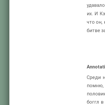
удавало
их. И К
что он,
битве з
Annotat
Среди н
помню, 
полови
боггл в